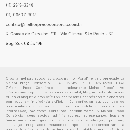
(11) 2818-3348
(11) 96597-8913
contato@melhorprecoconsorcio.com.br
R. Gomes de Carvalho, 911 - Vila Olímpia, São Paulo - SP
Seg-Sex 08 às 19h
O portal melhorprecoconsorcio.com.br (o "Portal") é de propriedade da
Melhor Preço Consórcio LTDA. (CNPJ/MF nº 08.978.327/0001-44)
("Melhor Preço Consórcio ou simplesmente Melhor Preço"). As
informações disponibilizadas em nosso portal, blog, e-books, dicionário
ou em quaisquer outros veículos controlados por nós foram elaboradas
com base em inteligência artificial, não configuram qualquer tipo de
recomendação e, apesar do cuidado na coleta e manuseio das
informações, não foram conferidas individualmente. A Melhor Preço
Consórcio, seus sócios, administradores, representantes legais e
funcionários não garantem sua exatidão, atualização, precisão,
adequação, integridade ou veracidade, tampouco se responsabilizam pela
publicação acidental de dados incorretos. É proibida a reprodução total