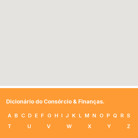
Dicionário do Consórcio & Finanças.
A
B
C
D
E
F
G
H
I
J
K
L
M
N
O
P
Q
R
S
T
U
V
W
X
Y
Z