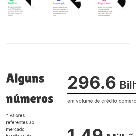
Alguns
296.6
Bil
números
em volume de crédito comerc
* Valores
referentes ao
1.49
mercado