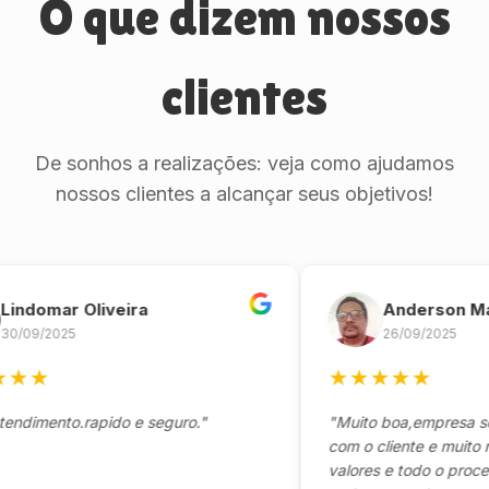
O que dizem nossos
clientes
De sonhos a realizações: veja como ajudamos
nossos clientes a alcançar seus objetivos!
omar Oliveira
Anderson Marinh
/2025
26/09/2025
★
★
★
★
★
★
ento.rapido e seguro."
"Muito boa,empresa séria 
com o cliente e muito respo
valores e todo o processo 