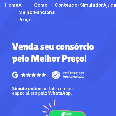
Home
A
Como
Conteúdo
Simulador
Ajud
Melhor
Funciona
Preço