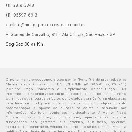
(11) 2818-3348
(11) 96597-8913
contato@melhorprecoconsorcio.com.br
R. Gomes de Carvalho, 911 - Vila Olímpia, São Paulo - SP
Seg-Sex 08 às 19h
O portal melhorprecoconsorcio.com.br (o "Portal") é de propriedade da
Melhor Preço Consórcio LTDA. (CNPJ/MF nº 08.978.327/0001-44)
("Melhor Preço Consórcio ou simplesmente Melhor Preço"). As
informações disponibilizadas em nosso portal, blog, e-books, dicionário
ou em quaisquer outros veículos controlados por nós foram elaboradas
com base em inteligência artificial, não configuram qualquer tipo de
recomendação e, apesar do cuidado na coleta e manuseio das
informações, não foram conferidas individualmente. A Melhor Preço
Consórcio, seus sócios, administradores, representantes legais e
funcionários não garantem sua exatidão, atualização, precisão,
adequação, integridade ou veracidade, tampouco se responsabilizam pela
publicação acidental de dados incorretos. É proibida a reprodução total