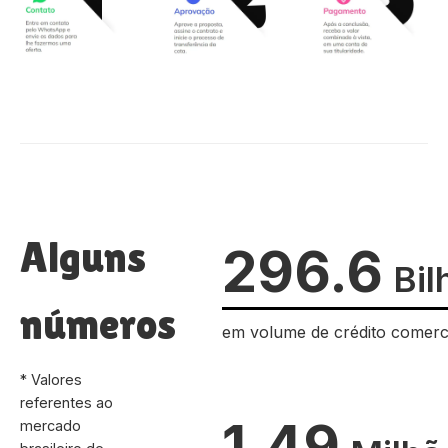
Alguns
296.6
Bil
números
em volume de crédito comerc
* Valores
referentes ao
1.49
mercado