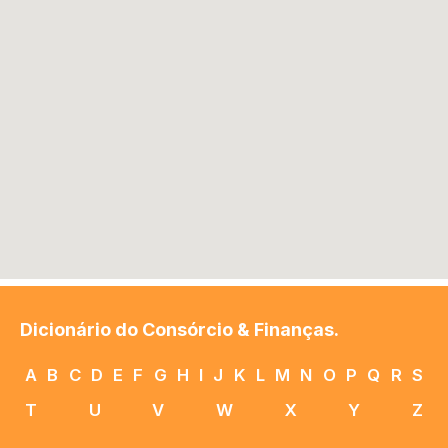
Dicionário do Consórcio & Finanças.
A
B
C
D
E
F
G
H
I
J
K
L
M
N
O
P
Q
R
S
T
U
V
W
X
Y
Z