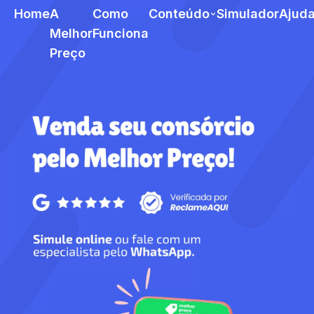
Home
A
Como
Conteúdo
Simulador
Ajud
Melhor
Funciona
Preço