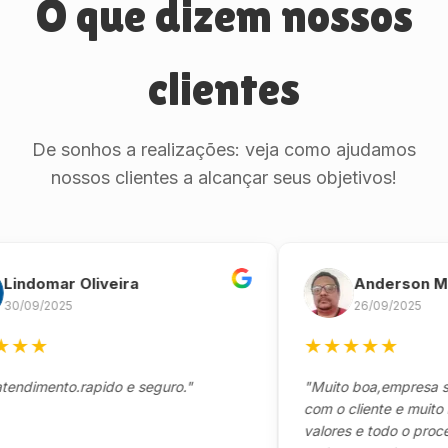
O que dizem nossos
clientes
De sonhos a realizações: veja como ajudamos
nossos clientes a alcançar seus objetivos!
omar Oliveira
Anderson Marin
9/2025
26/09/2025
★
★
★
★
★
★
mento.rapido e seguro."
"Muito boa,empresa séria 
com o cliente e muito resp
valores e todo o processo 