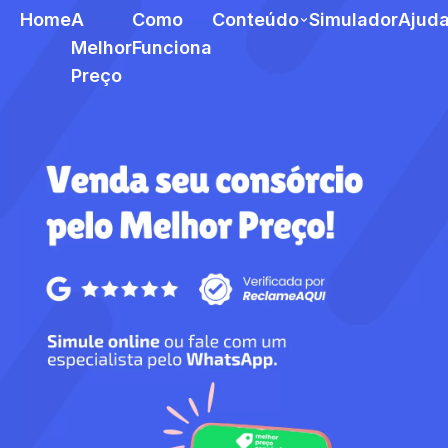
Home
A
Como
Conteúdo
Simulador
Ajud
Melhor
Funciona
Preço