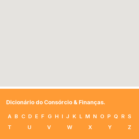
Dicionário do Consórcio & Finanças.
A
B
C
D
E
F
G
H
I
J
K
L
M
N
O
P
Q
R
S
T
U
V
W
X
Y
Z