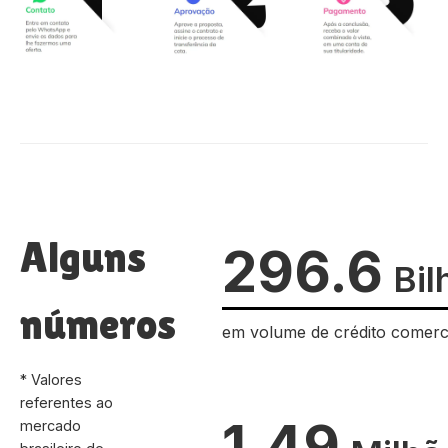
Alguns
296.6
Bil
números
em volume de crédito comerc
* Valores
referentes ao
1.49
mercado