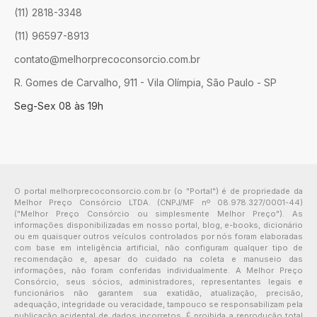
(11) 2818-3348
(11) 96597-8913
contato@melhorprecoconsorcio.com.br
R. Gomes de Carvalho, 911 - Vila Olímpia, São Paulo - SP
Seg-Sex 08 às 19h
O portal melhorprecoconsorcio.com.br (o "Portal") é de propriedade da
Melhor Preço Consórcio LTDA. (CNPJ/MF nº 08.978.327/0001-44)
("Melhor Preço Consórcio ou simplesmente Melhor Preço"). As
informações disponibilizadas em nosso portal, blog, e-books, dicionário
ou em quaisquer outros veículos controlados por nós foram elaboradas
com base em inteligência artificial, não configuram qualquer tipo de
recomendação e, apesar do cuidado na coleta e manuseio das
informações, não foram conferidas individualmente. A Melhor Preço
Consórcio, seus sócios, administradores, representantes legais e
funcionários não garantem sua exatidão, atualização, precisão,
adequação, integridade ou veracidade, tampouco se responsabilizam pela
publicação acidental de dados incorretos. É proibida a reprodução total