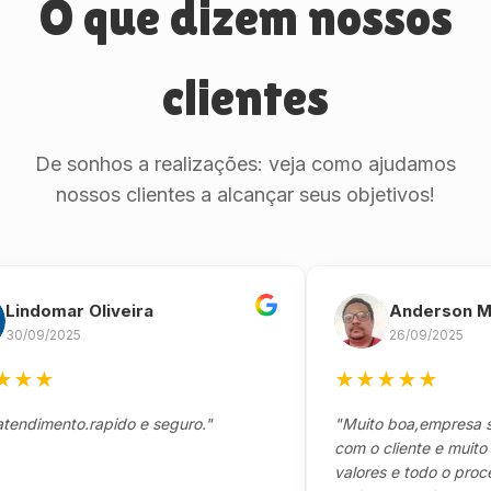
O que dizem nossos
clientes
De sonhos a realizações: veja como ajudamos
nossos clientes a alcançar seus objetivos!
omar Oliveira
Anderson Marin
9/2025
26/09/2025
★
★
★
★
★
★
mento.rapido e seguro."
"Muito boa,empresa séria
com o cliente e muito resp
valores e todo o processo 