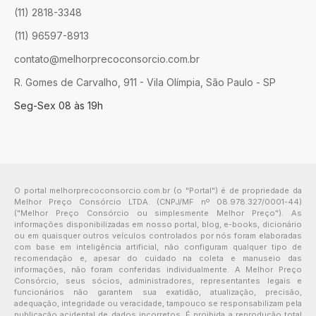
(11) 2818-3348
(11) 96597-8913
contato@melhorprecoconsorcio.com.br
R. Gomes de Carvalho, 911 - Vila Olímpia, São Paulo - SP
Seg-Sex 08 às 19h
O portal melhorprecoconsorcio.com.br (o "Portal") é de propriedade da
Melhor Preço Consórcio LTDA. (CNPJ/MF nº 08.978.327/0001-44)
("Melhor Preço Consórcio ou simplesmente Melhor Preço"). As
informações disponibilizadas em nosso portal, blog, e-books, dicionário
ou em quaisquer outros veículos controlados por nós foram elaboradas
com base em inteligência artificial, não configuram qualquer tipo de
recomendação e, apesar do cuidado na coleta e manuseio das
informações, não foram conferidas individualmente. A Melhor Preço
Consórcio, seus sócios, administradores, representantes legais e
funcionários não garantem sua exatidão, atualização, precisão,
adequação, integridade ou veracidade, tampouco se responsabilizam pela
publicação acidental de dados incorretos. É proibida a reprodução total