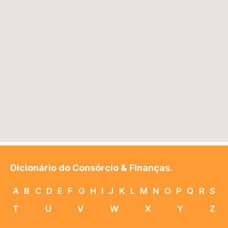
Dicionário do Consórcio & Finanças.
A
B
C
D
E
F
G
H
I
J
K
L
M
N
O
P
Q
R
S
T
U
V
W
X
Y
Z