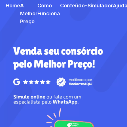
Home
A
Como
Conteúdo
Simulador
Ajud
Melhor
Funciona
Preço