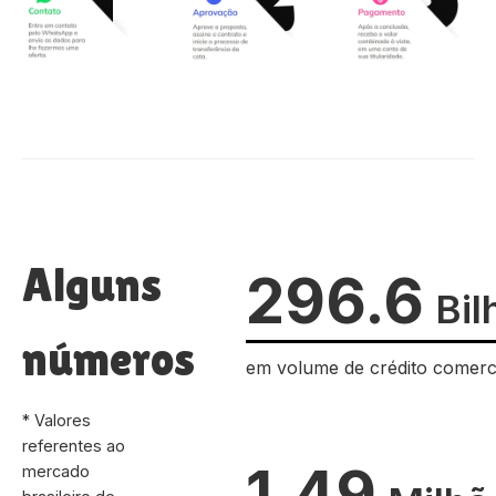
Alguns
296.6
Bil
números
em volume de crédito comerc
* Valores
referentes ao
1.49
mercado