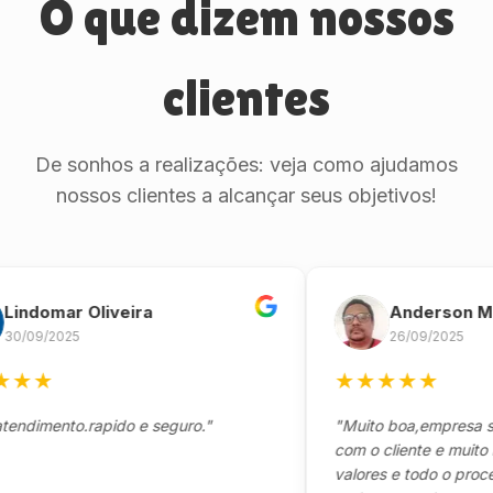
O que dizem nossos
clientes
De sonhos a realizações: veja como ajudamos
nossos clientes a alcançar seus objetivos!
omar Oliveira
Anderson Marin
9/2025
26/09/2025
★
★
★
★
★
★
mento.rapido e seguro."
"Muito boa,empresa séria 
com o cliente e muito resp
valores e todo o processo 