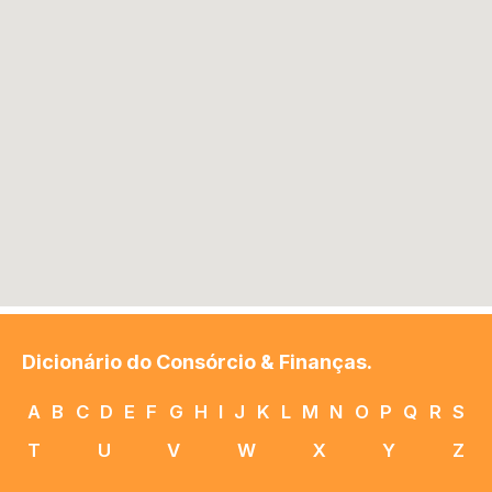
Dicionário do Consórcio & Finanças.
A
B
C
D
E
F
G
H
I
J
K
L
M
N
O
P
Q
R
S
T
U
V
W
X
Y
Z