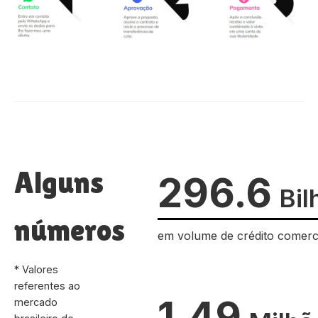
Alguns
296.6
Bil
números
em volume de crédito comerc
* Valores
referentes ao
1.49
mercado