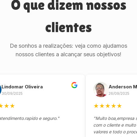
O que dizem nossos
clientes
De sonhos a realizações: veja como ajudamos
nossos clientes a alcançar seus objetivos!
omar Oliveira
Anderson Marin
9/2025
26/09/2025
★
★
★
★
★
★
mento.rapido e seguro."
"Muito boa,empresa séria 
com o cliente e muito resp
valores e todo o processo 