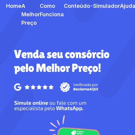
Home
A
Como
Conteúdo
Simulador
Ajud
Melhor
Funciona
Preço