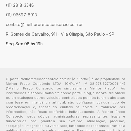
(11) 2818-3348
(11) 96597-8913
contato@melhorprecoconsorcio.com.br
R. Gomes de Carvalho, 911 - Vila Olímpia, São Paulo - SP
Seg-Sex 08 às 19h
O portal melhorprecoconsorcio.com.br (o "Portal") é de propriedade da
Melhor Preço Consórcio LTDA. (CNPJ/MF nº 08.978.327/0001-44)
("Melhor Preço Consórcio ou simplesmente Melhor Preço"). As
informações disponibilizadas em nosso portal, blog, e-books, dicionário
ou em quaisquer outros veículos controlados por nós foram elaboradas
com base em inteligência artificial, não configuram qualquer tipo de
recomendação e, apesar do cuidado na coleta e manuseio das
informações, não foram conferidas individualmente. A Melhor Preço
Consórcio, seus sócios, administradores, representantes legais e
funcionários não garantem sua exatidão, atualização, precisão,
adequação, integridade ou veracidade, tampouco se responsabilizam pela
publicação acidental de dados incorretos. É proibida a reprodução total