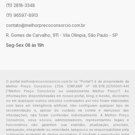
(11) 2818-3348
(11) 96597-8913
contato@melhorprecoconsorcio.com.br
R. Gomes de Carvalho, 911 - Vila Olímpia, São Paulo - SP
Seg-Sex 08 às 19h
O portal melhorprecoconsorcio.com.br (o "Portal") é de propriedade da
Melhor Preço Consórcio LTDA. (CNPJ/MF nº 08.978.327/0001-44)
("Melhor Preço Consórcio ou simplesmente Melhor Preço"). As
informações disponibilizadas em nosso portal, blog, e-books, dicionário
ou em quaisquer outros veículos controlados por nós foram elaboradas
com base em inteligência artificial, não configuram qualquer tipo de
recomendação e, apesar do cuidado na coleta e manuseio das
informações, não foram conferidas individualmente. A Melhor Preço
Consórcio, seus sócios, administradores, representantes legais e
funcionários não garantem sua exatidão, atualização, precisão,
adequação, integridade ou veracidade, tampouco se responsabilizam pela
publicação acidental de dados incorretos. É proibida a reprodução total