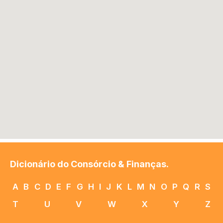
Dicionário do Consórcio & Finanças.
A
B
C
D
E
F
G
H
I
J
K
L
M
N
O
P
Q
R
S
T
U
V
W
X
Y
Z