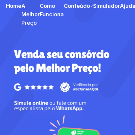
Home
A
Como
Conteúdo
Simulador
Ajud
Melhor
Funciona
Preço