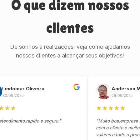
O que dizem nossos
clientes
De sonhos a realizações: veja como ajudamos
nossos clientes a alcançar seus objetivos!
domar Oliveira
Anderson Mari
09/2025
26/09/2025
★
★
★
★
★
★
imento.rapido e seguro."
"Muito boa,empresa séria
com o cliente e muito res
valores e todo o processo