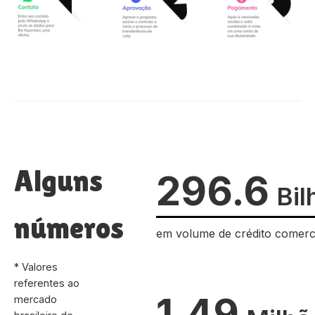
Alguns
296.6
Bil
números
em volume de crédito comerc
* Valores
referentes ao
1.49
mercado