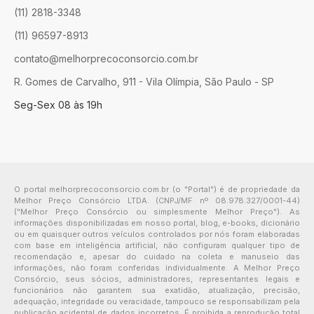
(11) 2818-3348
(11) 96597-8913
contato@melhorprecoconsorcio.com.br
R. Gomes de Carvalho, 911 - Vila Olímpia, São Paulo - SP
Seg-Sex 08 às 19h
O portal melhorprecoconsorcio.com.br (o "Portal") é de propriedade da
Melhor Preço Consórcio LTDA. (CNPJ/MF nº 08.978.327/0001-44)
("Melhor Preço Consórcio ou simplesmente Melhor Preço"). As
informações disponibilizadas em nosso portal, blog, e-books, dicionário
ou em quaisquer outros veículos controlados por nós foram elaboradas
com base em inteligência artificial, não configuram qualquer tipo de
recomendação e, apesar do cuidado na coleta e manuseio das
informações, não foram conferidas individualmente. A Melhor Preço
Consórcio, seus sócios, administradores, representantes legais e
funcionários não garantem sua exatidão, atualização, precisão,
adequação, integridade ou veracidade, tampouco se responsabilizam pela
publicação acidental de dados incorretos. É proibida a reprodução total