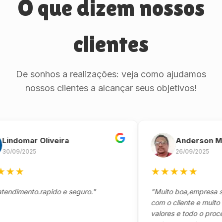
O que dizem nossos
clientes
De sonhos a realizações: veja como ajudamos
nossos clientes a alcançar seus objetivos!
omar Oliveira
Anderson Marin
9/2025
26/09/2025
★
★
★
★
★
★
mento.rapido e seguro."
"Muito boa,empresa séria
com o cliente e muito resp
valores e todo o processo 