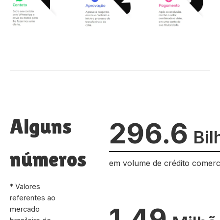
Alguns
296.6
Bil
números
em volume de crédito comerc
* Valores
referentes ao
1.49
mercado