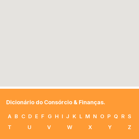
Dicionário do Consórcio & Finanças.
A
B
C
D
E
F
G
H
I
J
K
L
M
N
O
P
Q
R
S
T
U
V
W
X
Y
Z