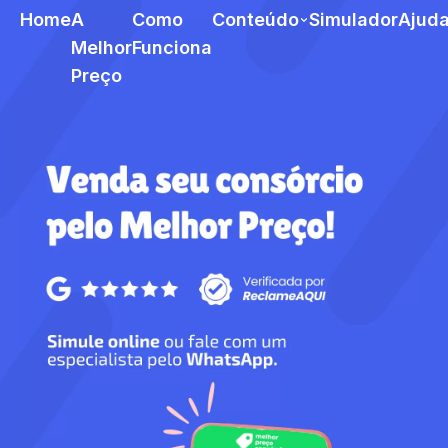
Home
A
Como
Conteúdo
Simulador
Ajud
Melhor
Funciona
Preço