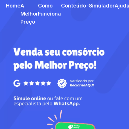
Home
A
Como
Conteúdo
Simulador
Ajud
Melhor
Funciona
Preço