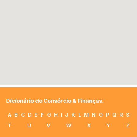
Dicionário do Consórcio & Finanças.
A
B
C
D
E
F
G
H
I
J
K
L
M
N
O
P
Q
R
S
T
U
V
W
X
Y
Z