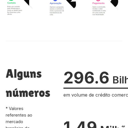
Alguns
296.6
Bil
números
em volume de crédito comerc
* Valores
referentes ao
1.49
mercado