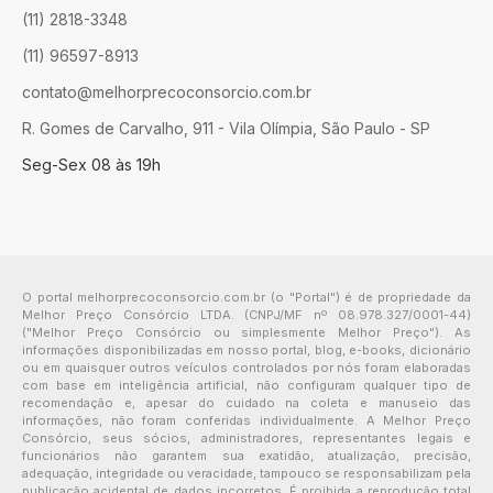
(11) 2818-3348
(11) 96597-8913
contato@melhorprecoconsorcio.com.br
R. Gomes de Carvalho, 911 - Vila Olímpia, São Paulo - SP
Seg-Sex 08 às 19h
O portal melhorprecoconsorcio.com.br (o "Portal") é de propriedade da
Melhor Preço Consórcio LTDA. (CNPJ/MF nº 08.978.327/0001-44)
("Melhor Preço Consórcio ou simplesmente Melhor Preço"). As
informações disponibilizadas em nosso portal, blog, e-books, dicionário
ou em quaisquer outros veículos controlados por nós foram elaboradas
com base em inteligência artificial, não configuram qualquer tipo de
recomendação e, apesar do cuidado na coleta e manuseio das
informações, não foram conferidas individualmente. A Melhor Preço
Consórcio, seus sócios, administradores, representantes legais e
funcionários não garantem sua exatidão, atualização, precisão,
adequação, integridade ou veracidade, tampouco se responsabilizam pela
publicação acidental de dados incorretos. É proibida a reprodução total