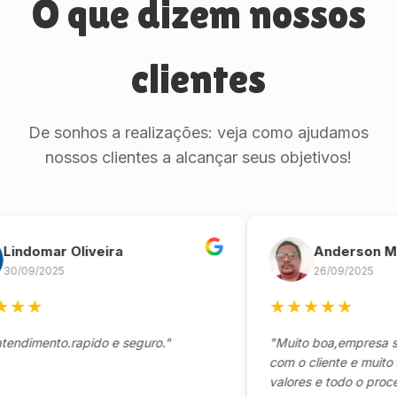
O que dizem nossos
clientes
De sonhos a realizações: veja como ajudamos
nossos clientes a alcançar seus objetivos!
omar Oliveira
Anderson Marin
9/2025
26/09/2025
★
★
★
★
★
★
mento.rapido e seguro."
"Muito boa,empresa séria 
com o cliente e muito resp
valores e todo o processo 