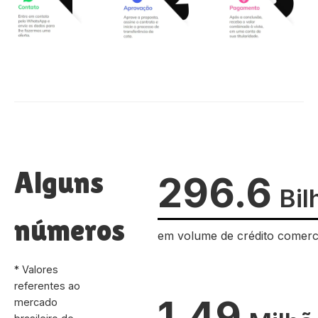
Alguns
296.6
Bil
números
em volume de crédito comerc
* Valores
referentes ao
1.49
mercado