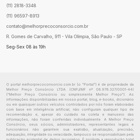
(11) 2818-3348
(11) 96597-8913
contato@melhorprecoconsorcio.com.br
R. Gomes de Carvalho, 911 - Vila Olímpia, São Paulo - SP
Seg-Sex 08 às 19h
O portal melhorprecoconsorcio.com.br (o "Portal") é de propriedade da
Melhor Preço Consórcio LTDA. (CNPJ/MF nº 08.978.327/0001-44)
("Melhor Preço Consórcio ou simplesmente Melhor Preço"). As
informações disponibilizadas em nosso portal, blog, e-books, dicionário
ou em quaisquer outros veículos controlados por nós foram elaboradas
com base em inteligência artificial, não configuram qualquer tipo de
recomendação e, apesar do cuidado na coleta e manuseio das
informações, não foram conferidas individualmente. A Melhor Preço
Consórcio, seus sócios, administradores, representantes legais e
funcionários não garantem sua exatidão, atualização, precisão,
adequação, integridade ou veracidade, tampouco se responsabilizam pela
publicação acidental de dados incorretos. É proibida a reprodução total