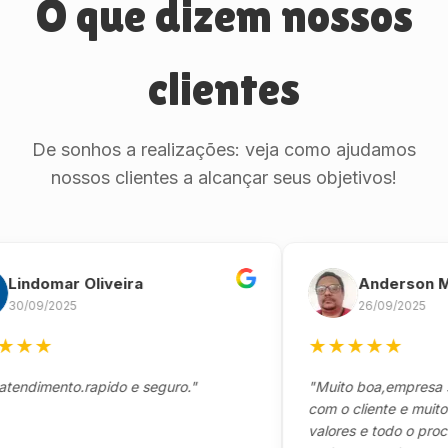
O que dizem nossos
clientes
De sonhos a realizações: veja como ajudamos
nossos clientes a alcançar seus objetivos!
domar Oliveira
Anderson Marin
9/2025
26/09/2025
★
★
★
★
★
★
mento.rapido e seguro."
"Muito boa,empresa séria
com o cliente e muito res
valores e todo o processo