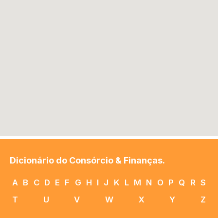
Dicionário do Consórcio & Finanças.
A
B
C
D
E
F
G
H
I
J
K
L
M
N
O
P
Q
R
S
T
U
V
W
X
Y
Z