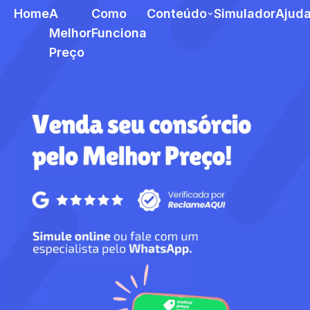
Home
A
Como
Conteúdo
Simulador
Ajud
Melhor
Funciona
Preço