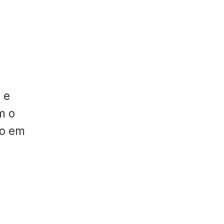
 e
m o
do em