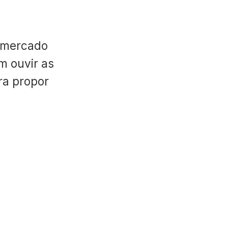
 mercado
m ouvir as
ara propor