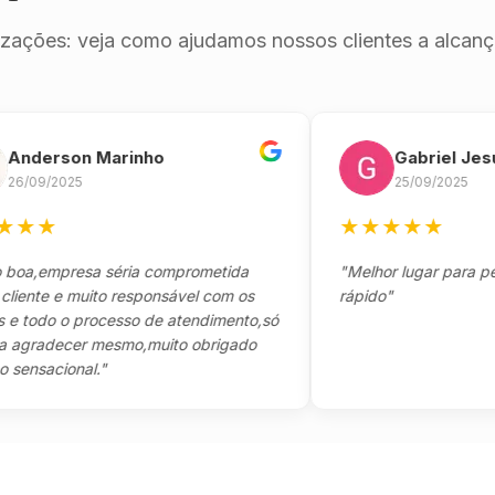
izações: veja como ajudamos nossos clientes a alcança
erson Marinho
Gabriel Jesus
9/2025
25/09/2025
★
★
★
★
★
★
empresa séria comprometida
"Melhor lugar para pegar s
te e muito responsável com os
rápido"
odo o processo de atendimento,só
adecer mesmo,muito obrigado
acional."