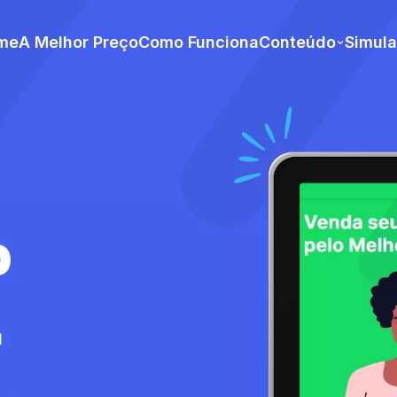
me
A Melhor Preço
Como Funciona
Conteúdo
Simul