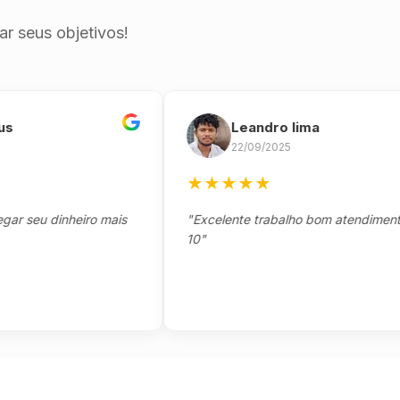
r seus objetivos!
Leandro lima
22/09/2025
★
★
★
★
★
eu dinheiro mais
"Excelente trabalho bom atendimento not
10"