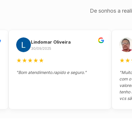
De sonhos a real
Lindomar Oliveira
And
30/09/2025
26/0
★
★
★
★
★
★
★
★
★
"Bom atendimento.rapido e seguro."
"Muito boa,
com o clien
valores e t
tenho a agr
vcs são sens