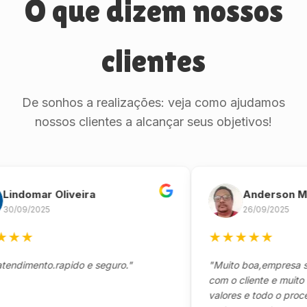
O que dizem nossos
clientes
De sonhos a realizações: veja como ajudamos
nossos clientes a alcançar seus objetivos!
omar Oliveira
Anderson Marin
9/2025
26/09/2025
★
★
★
★
★
★
mento.rapido e seguro."
"Muito boa,empresa séria
com o cliente e muito resp
valores e todo o processo 