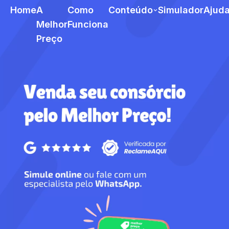
Home
A
Como
Conteúdo
Simulador
Ajud
Melhor
Funciona
Preço