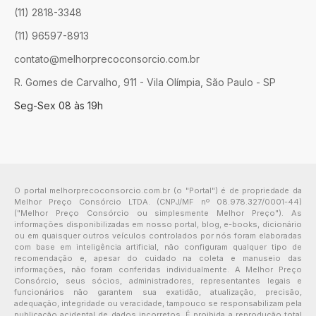
(11) 2818-3348
(11) 96597-8913
contato@melhorprecoconsorcio.com.br
R. Gomes de Carvalho, 911 - Vila Olímpia, São Paulo - SP
Seg-Sex 08 às 19h
O portal melhorprecoconsorcio.com.br (o "Portal") é de propriedade da
Melhor Preço Consórcio LTDA. (CNPJ/MF nº 08.978.327/0001-44)
("Melhor Preço Consórcio ou simplesmente Melhor Preço"). As
informações disponibilizadas em nosso portal, blog, e-books, dicionário
ou em quaisquer outros veículos controlados por nós foram elaboradas
com base em inteligência artificial, não configuram qualquer tipo de
recomendação e, apesar do cuidado na coleta e manuseio das
informações, não foram conferidas individualmente. A Melhor Preço
Consórcio, seus sócios, administradores, representantes legais e
funcionários não garantem sua exatidão, atualização, precisão,
adequação, integridade ou veracidade, tampouco se responsabilizam pela
publicação acidental de dados incorretos. É proibida a reprodução total