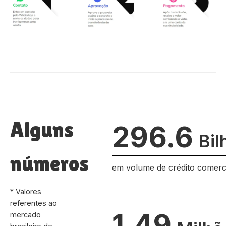
Alguns
296.6
Bil
números
em volume de crédito comerc
* Valores
referentes ao
1.49
mercado