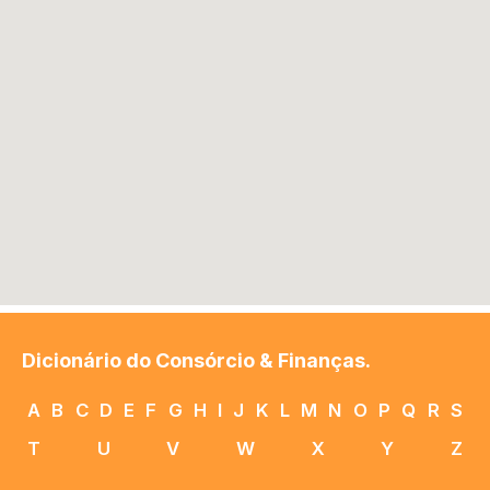
Dicionário do Consórcio & Finanças.
A
B
C
D
E
F
G
H
I
J
K
L
M
N
O
P
Q
R
S
T
U
V
W
X
Y
Z