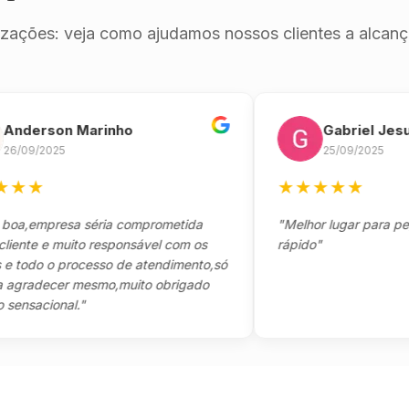
izações: veja como ajudamos nossos clientes a alcança
erson Marinho
Gabriel Jesus
9/2025
25/09/2025
★
★
★
★
★
★
empresa séria comprometida
"Melhor lugar para pegar s
e e muito responsável com os
rápido"
do o processo de atendimento,só
adecer mesmo,muito obrigado
acional."