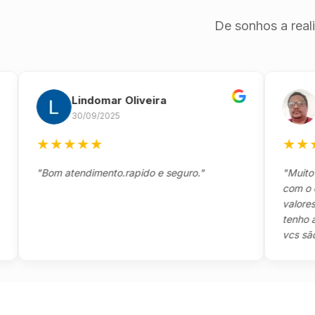
De sonhos a real
Lindomar Oliveira
And
30/09/2025
26/0
★
★
★
★
★
★
★
★
★
"Bom atendimento.rapido e seguro."
"Muito boa,
com o client
valores e to
tenho a agr
vcs são sens