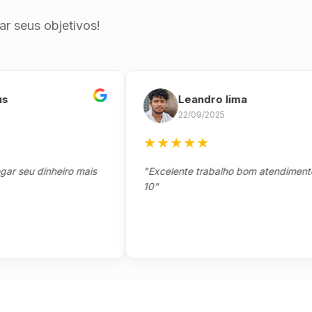
r seus objetivos!
Leandro lima
22/09/2025
★
★
★
★
★
eu dinheiro mais
"Excelente trabalho bom atendimento not
10"