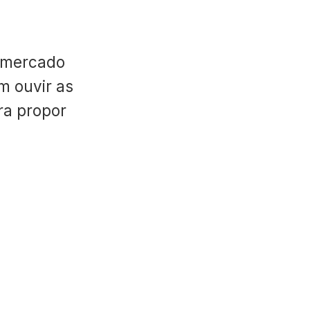
 mercado
m ouvir as
ara propor