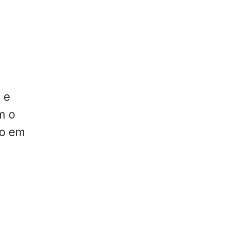
 e
m o
do em