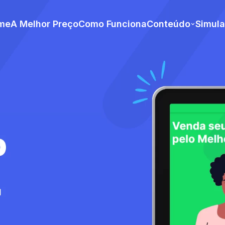
me
A Melhor Preço
Como Funciona
Conteúdo
Simul