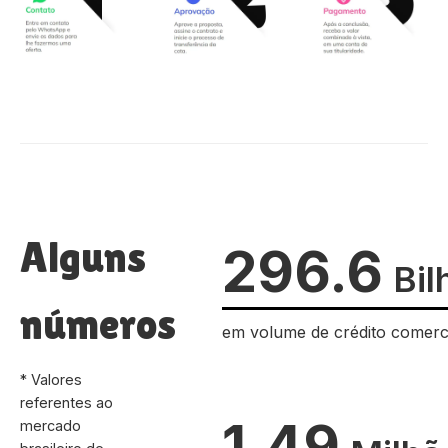
Alguns
296.6
Bil
números
em volume de crédito comerc
* Valores
referentes ao
1.49
mercado