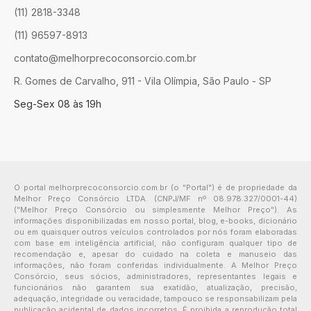
(11) 2818-3348
(11) 96597-8913
contato@melhorprecoconsorcio.com.br
R. Gomes de Carvalho, 911 - Vila Olímpia, São Paulo - SP
Seg-Sex 08 às 19h
O portal melhorprecoconsorcio.com.br (o "Portal") é de propriedade da
Melhor Preço Consórcio LTDA. (CNPJ/MF nº 08.978.327/0001-44)
("Melhor Preço Consórcio ou simplesmente Melhor Preço"). As
informações disponibilizadas em nosso portal, blog, e-books, dicionário
ou em quaisquer outros veículos controlados por nós foram elaboradas
com base em inteligência artificial, não configuram qualquer tipo de
recomendação e, apesar do cuidado na coleta e manuseio das
informações, não foram conferidas individualmente. A Melhor Preço
Consórcio, seus sócios, administradores, representantes legais e
funcionários não garantem sua exatidão, atualização, precisão,
adequação, integridade ou veracidade, tampouco se responsabilizam pela
publicação acidental de dados incorretos. É proibida a reprodução total