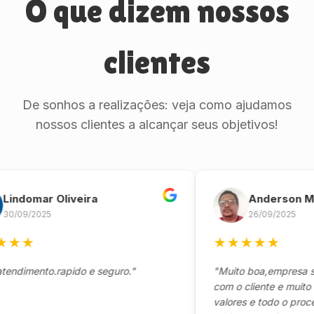
O que dizem nossos
clientes
De sonhos a realizações: veja como ajudamos
nossos clientes a alcançar seus objetivos!
omar Oliveira
Anderson Marin
9/2025
26/09/2025
★
★
★
★
★
★
mento.rapido e seguro."
"Muito boa,empresa séria
com o cliente e muito resp
valores e todo o processo 