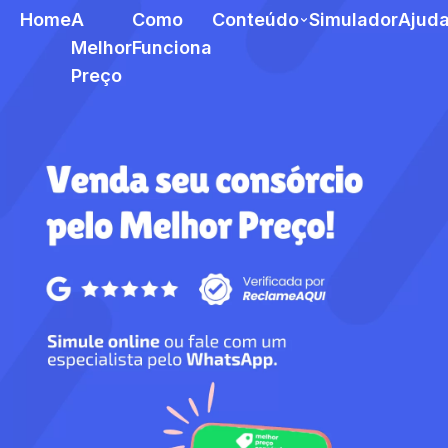
Home
A
Como
Conteúdo
Simulador
Ajud
Melhor
Funciona
Preço