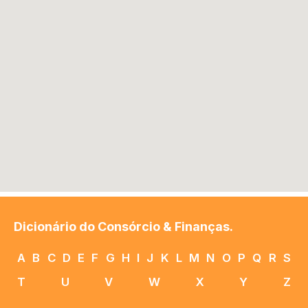
Dicionário do Consórcio & Finanças.
A
B
C
D
E
F
G
H
I
J
K
L
M
N
O
P
Q
R
S
T
U
V
W
X
Y
Z