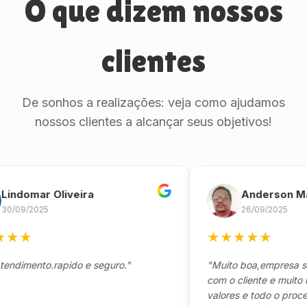
O que dizem nossos
clientes
De sonhos a realizações: veja como ajudamos
nossos clientes a alcançar seus objetivos!
omar Oliveira
Anderson Marinh
/2025
26/09/2025
★
★
★
★
★
★
ento.rapido e seguro."
"Muito boa,empresa séria 
com o cliente e muito resp
valores e todo o processo 