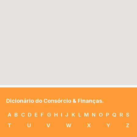
Dicionário do Consórcio & Finanças.
A
B
C
D
E
F
G
H
I
J
K
L
M
N
O
P
Q
R
S
T
U
V
W
X
Y
Z