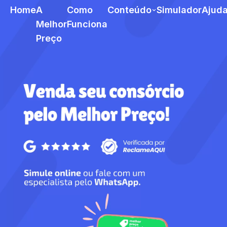
Home
A
Como
Conteúdo
Simulador
Ajud
Melhor
Funciona
Preço