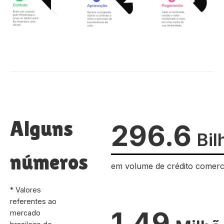
Alguns
296.6
Bil
números
em volume de crédito comerc
* Valores
referentes ao
1.49
mercado