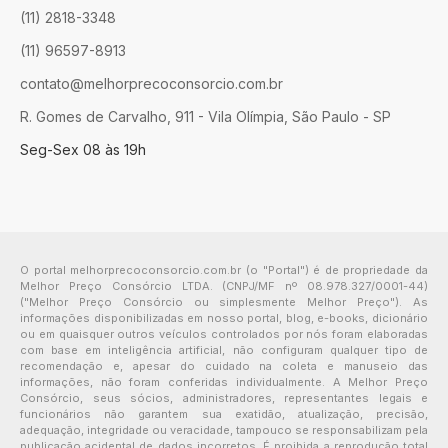
(11) 2818-3348
(11) 96597-8913
contato@melhorprecoconsorcio.com.br
R. Gomes de Carvalho, 911 - Vila Olímpia, São Paulo - SP
Seg-Sex 08 às 19h
O portal melhorprecoconsorcio.com.br (o "Portal") é de propriedade da
Melhor Preço Consórcio LTDA. (CNPJ/MF nº 08.978.327/0001-44)
("Melhor Preço Consórcio ou simplesmente Melhor Preço"). As
informações disponibilizadas em nosso portal, blog, e-books, dicionário
ou em quaisquer outros veículos controlados por nós foram elaboradas
com base em inteligência artificial, não configuram qualquer tipo de
recomendação e, apesar do cuidado na coleta e manuseio das
informações, não foram conferidas individualmente. A Melhor Preço
Consórcio, seus sócios, administradores, representantes legais e
funcionários não garantem sua exatidão, atualização, precisão,
adequação, integridade ou veracidade, tampouco se responsabilizam pela
publicação acidental de dados incorretos. É proibida a reprodução total