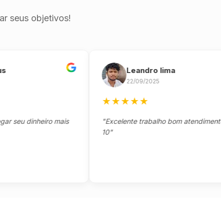
r seus objetivos!
Leandro lima
22/09/2025
★
★
★
★
★
eu dinheiro mais
"Excelente trabalho bom atendimento not
10"