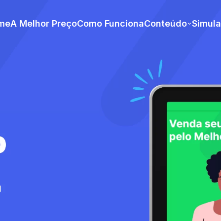
me
A Melhor Preço
Como Funciona
Conteúdo
Simul