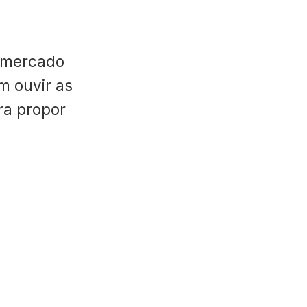
 mercado
m ouvir as
ara propor