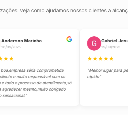
izações: veja como ajudamos nossos clientes a alcança
erson Marinho
Gabriel Jesus
9/2025
25/09/2025
★
★
★
★
★
★
empresa séria comprometida
"Melhor lugar para pegar s
e e muito responsável com os
rápido"
do o processo de atendimento,só
adecer mesmo,muito obrigado
acional."