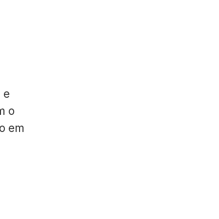
 e
m o
do em