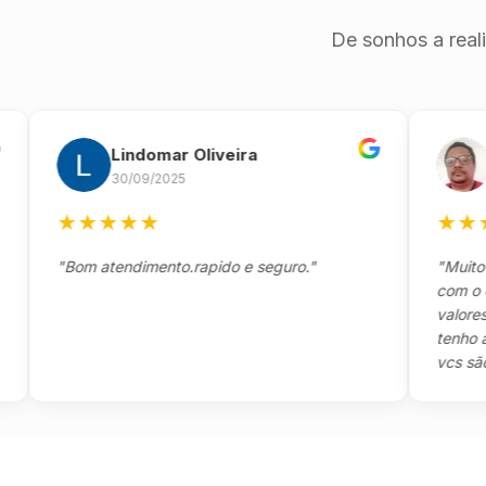
De sonhos a real
Lindomar Oliveira
And
30/09/2025
26/0
★
★
★
★
★
★
★
★
★
"Bom atendimento.rapido e seguro."
"Muito boa,
com o client
valores e to
tenho a agr
vcs são sens