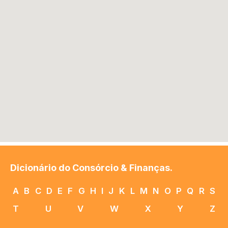
Dicionário do Consórcio & Finanças.
A
B
C
D
E
F
G
H
I
J
K
L
M
N
O
P
Q
R
S
T
U
V
W
X
Y
Z