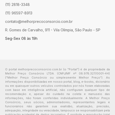
(11) 2818-3348
(11) 96597-8913
contato@melhorprecoconsorcio.com.br
R. Gomes de Carvalho, 911 - Vila Olímpia, São Paulo - SP
Seg-Sex 08 às 19h
O portal melhorprecoconsorcio.com.br (o "Portal") é de propriedade da
Melhor Preço Consórcio LTDA. (CNPJ/MF nº 08.978.327/0001-44)
("Melhor Preço Consórcio ou simplesmente Melhor Preço"). As
informações disponibilizadas em nosso portal, blog, e-books, dicionário
ou em quaisquer outros veículos controlados por nós foram elaboradas
com base em inteligência artificial, não configuram qualquer tipo de
recomendação e, apesar do cuidado na coleta e manuseio das
informações, não foram conferidas individualmente. A Melhor Preço
Consórcio, seus sócios, administradores, representantes legais e
funcionários não garantem sua exatidão, atualização, precisão,
adequação, integridade ou veracidade, tampouco se responsabilizam pela
publicação acidental de dados incorretos. É proibida a reprodução total