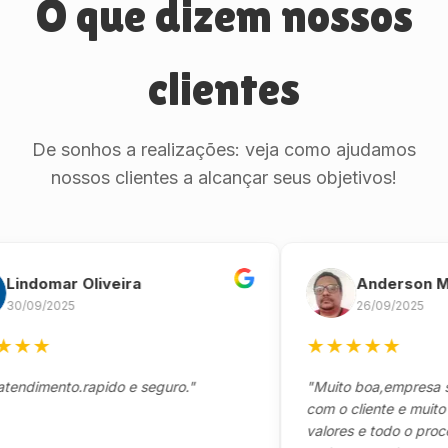
O que dizem nossos
clientes
De sonhos a realizações: veja como ajudamos
nossos clientes a alcançar seus objetivos!
domar Oliveira
Anderson Marin
9/2025
26/09/2025
★
★
★
★
★
★
mento.rapido e seguro."
"Muito boa,empresa séria
com o cliente e muito resp
valores e todo o processo 