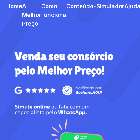
Home
A
Como
Conteúdo
Simulador
Ajud
Melhor
Funciona
Preço