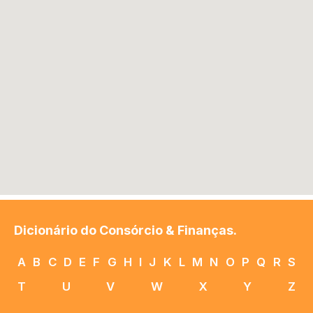
Dicionário do Consórcio & Finanças.
A
B
C
D
E
F
G
H
I
J
K
L
M
N
O
P
Q
R
S
T
U
V
W
X
Y
Z