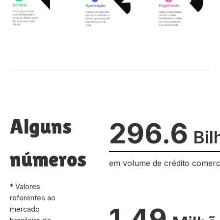
Alguns
296.6
Bil
números
em volume de crédito comerc
* Valores
referentes ao
1.49
mercado