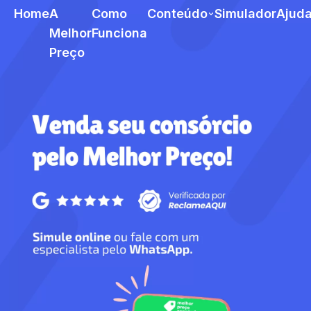
Home
A
Como
Conteúdo
Simulador
Ajud
Melhor
Funciona
Preço