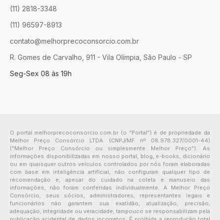
(11) 2818-3348
(11) 96597-8913
contato@melhorprecoconsorcio.com.br
R. Gomes de Carvalho, 911 - Vila Olímpia, São Paulo - SP
Seg-Sex 08 às 19h
O portal melhorprecoconsorcio.com.br (o "Portal") é de propriedade da
Melhor Preço Consórcio LTDA. (CNPJ/MF nº 08.978.327/0001-44)
("Melhor Preço Consórcio ou simplesmente Melhor Preço"). As
informações disponibilizadas em nosso portal, blog, e-books, dicionário
ou em quaisquer outros veículos controlados por nós foram elaboradas
com base em inteligência artificial, não configuram qualquer tipo de
recomendação e, apesar do cuidado na coleta e manuseio das
informações, não foram conferidas individualmente. A Melhor Preço
Consórcio, seus sócios, administradores, representantes legais e
funcionários não garantem sua exatidão, atualização, precisão,
adequação, integridade ou veracidade, tampouco se responsabilizam pela
publicação acidental de dados incorretos. É proibida a reprodução total