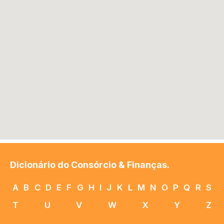
Dicionário do Consórcio & Finanças.
A
B
C
D
E
F
G
H
I
J
K
L
M
N
O
P
Q
R
S
T
U
V
W
X
Y
Z