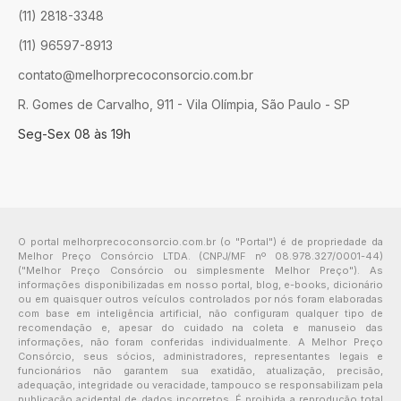
(11) 2818-3348
(11) 96597-8913
contato@melhorprecoconsorcio.com.br
R. Gomes de Carvalho, 911 - Vila Olímpia, São Paulo - SP
Seg-Sex 08 às 19h
O portal melhorprecoconsorcio.com.br (o "Portal") é de propriedade da
Melhor Preço Consórcio LTDA. (CNPJ/MF nº 08.978.327/0001-44)
("Melhor Preço Consórcio ou simplesmente Melhor Preço"). As
informações disponibilizadas em nosso portal, blog, e-books, dicionário
ou em quaisquer outros veículos controlados por nós foram elaboradas
com base em inteligência artificial, não configuram qualquer tipo de
recomendação e, apesar do cuidado na coleta e manuseio das
informações, não foram conferidas individualmente. A Melhor Preço
Consórcio, seus sócios, administradores, representantes legais e
funcionários não garantem sua exatidão, atualização, precisão,
adequação, integridade ou veracidade, tampouco se responsabilizam pela
publicação acidental de dados incorretos. É proibida a reprodução total