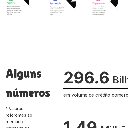
Alguns
296.6
Bil
números
em volume de crédito comerc
* Valores
referentes ao
1.49
mercado