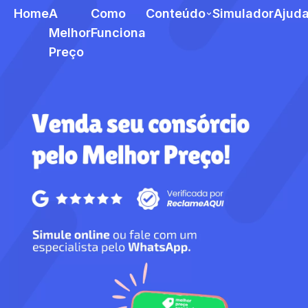
Home
A
Como
Conteúdo
Simulador
Ajud
Melhor
Funciona
Preço