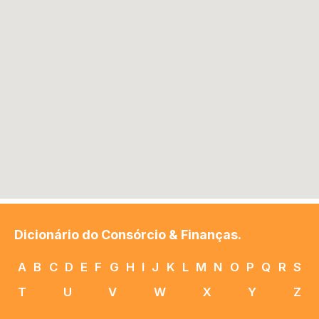
Dicionário do Consórcio & Finanças.
A
B
C
D
E
F
G
H
I
J
K
L
M
N
O
P
Q
R
S
T
U
V
W
X
Y
Z