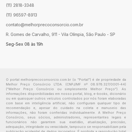
(11) 2818-3348
(11) 96597-8913
contato@melhorprecoconsorcio.com.br
R. Gomes de Carvalho, 911 - Vila Olímpia, São Paulo - SP
Seg-Sex 08 às 19h
O portal melhorprecoconsorcio.com.br (o "Portal") é de propriedade da
Melhor Preço Consórcio LTDA. (CNPJ/MF nº 08.978.327/0001-44)
("Melhor Preço Consórcio ou simplesmente Melhor Preço"). As
informações disponibilizadas em nosso portal, blog, e-books, dicionário
ou em quaisquer outros veículos controlados por nós foram elaboradas
com base em inteligência artificial, não configuram qualquer tipo de
recomendação e, apesar do cuidado na coleta e manuseio das
informações, não foram conferidas individualmente. A Melhor Preço
Consórcio, seus sócios, administradores, representantes legais e
funcionários não garantem sua exatidão, atualização, precisão,
adequação, integridade ou veracidade, tampouco se responsabilizam pela
publicação acidental de dados incorretos. É proibida a reprodução total