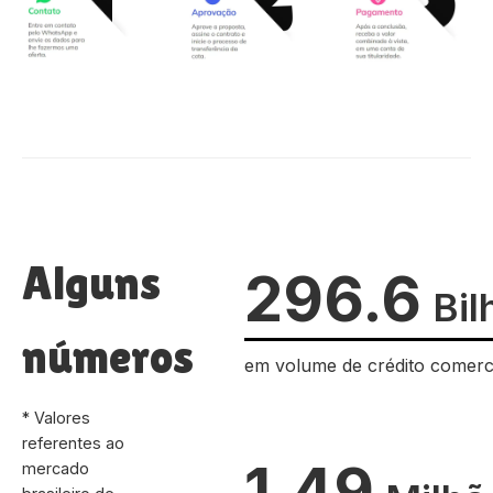
Alguns
296.6
Bil
números
em volume de crédito comerc
* Valores
referentes ao
1.49
mercado