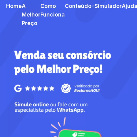
Home
A
Como
Conteúdo
Simulador
Ajud
Melhor
Funciona
Preço