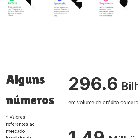
Alguns
296.6
Bil
números
em volume de crédito comerc
* Valores
referentes ao
1.49
mercado