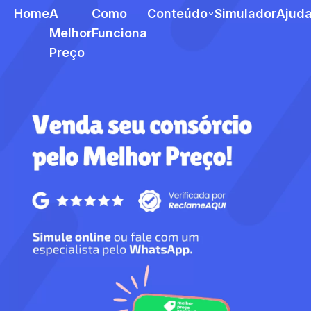
Home
A
Como
Conteúdo
Simulador
Ajud
Melhor
Funciona
Preço