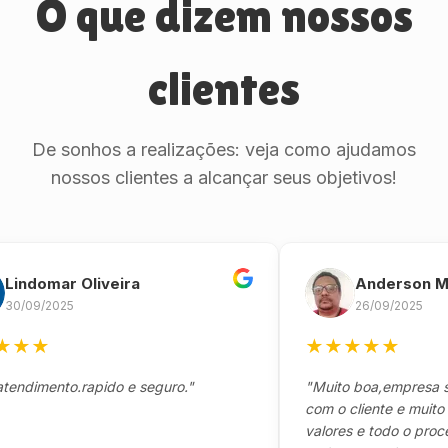
O que dizem nossos
clientes
De sonhos a realizações: veja como ajudamos
nossos clientes a alcançar seus objetivos!
omar Oliveira
Anderson Marin
9/2025
26/09/2025
★
★
★
★
★
★
mento.rapido e seguro."
"Muito boa,empresa séria
com o cliente e muito resp
valores e todo o processo 