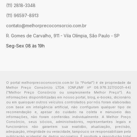
(11) 2818-3348
(11) 96597-8913
contato@melhorprecoconsorcio.com.br
R. Gomes de Carvalho, 911 - Vila Olímpia, São Paulo - SP
Seg-Sex 08 às 19h
O portal melhorprecoconsorcio.com.br (o "Portal") é de propriedade da
Melhor Preço Consórcio LTDA. (CNPJ/MF nº 08.978.327/0001-44)
("Melhor Preço Consórcio ou simplesmente Melhor Preço"). As
informações disponibilizadas em nosso portal, blog, e-books, dicionário
ou em quaisquer outros veículos controlados por nós foram elaboradas
com base em inteligência artificial, não configuram qualquer tipo de
recomendação e, apesar do cuidado na coleta e manuseio das
informações, não foram conferidas individualmente. A Melhor Preço
Consórcio, seus sócios, administradores, representantes legais e
funcionários não garantem sua exatidão, atualização, precisão,
adequação, integridade ou veracidade, tampouco se responsabilizam pela
publicação acidental de dados incorretos. É proibida a reprodução total