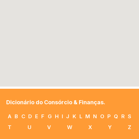
Dicionário do Consórcio & Finanças.
A
B
C
D
E
F
G
H
I
J
K
L
M
N
O
P
Q
R
S
T
U
V
W
X
Y
Z