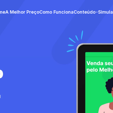
me
A Melhor Preço
Como Funciona
Conteúdo
Simul