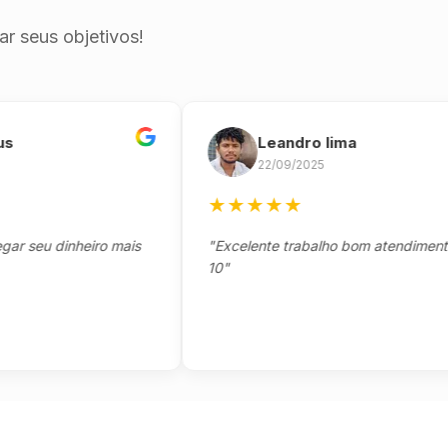
r seus objetivos!
Leandro lima
22/09/2025
★
★
★
★
★
eu dinheiro mais
"Excelente trabalho bom atendimento not
10"