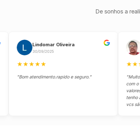
De sonhos a real
Lindomar Oliveira
And
30/09/2025
26/0
★
★
★
★
★
★
★
★
★
"Bom atendimento.rapido e seguro."
"Muito boa,
com o clien
valores e t
tenho a agr
vcs são sens