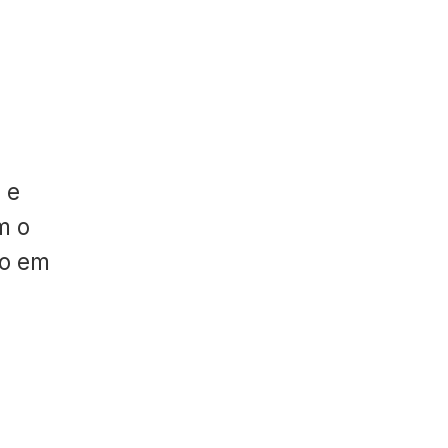
 e
m o
do em