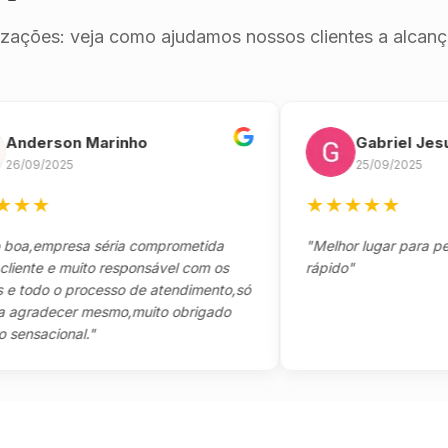
izações: veja como ajudamos nossos clientes a alcança
erson Marinho
Gabriel Jesus
9/2025
25/09/2025
★
★
★
★
★
★
empresa séria comprometida
"Melhor lugar para pegar s
te e muito responsável com os
rápido"
odo o processo de atendimento,só
adecer mesmo,muito obrigado
acional."