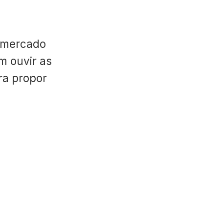
 mercado
m ouvir as
ara propor