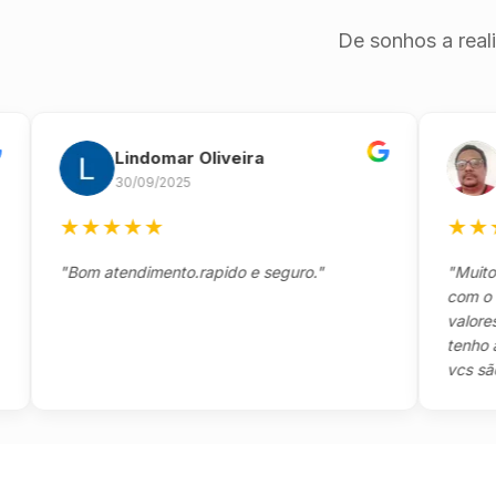
De sonhos a real
Lindomar Oliveira
And
30/09/2025
26/0
★
★
★
★
★
★
★
★
★
"Bom atendimento.rapido e seguro."
"Muito boa,
com o client
valores e to
tenho a agr
vcs são sens