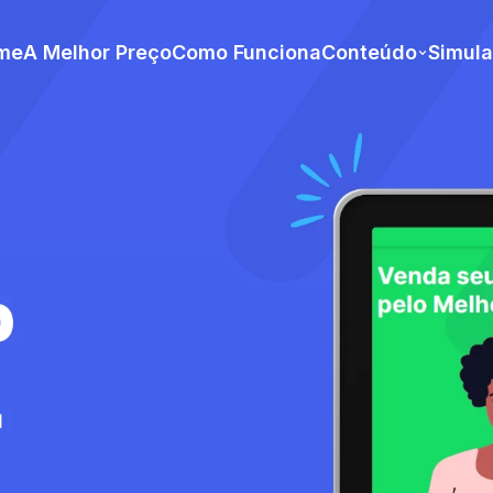
me
A Melhor Preço
Como Funciona
Conteúdo
Simul