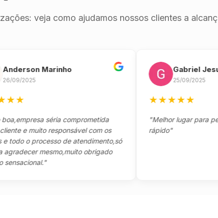
izações: veja como ajudamos nossos clientes a alcança
erson Marinho
Gabriel Jesus
9/2025
25/09/2025
★
★
★
★
★
★
empresa séria comprometida
"Melhor lugar para pegar s
e e muito responsável com os
rápido"
do o processo de atendimento,só
adecer mesmo,muito obrigado
acional."