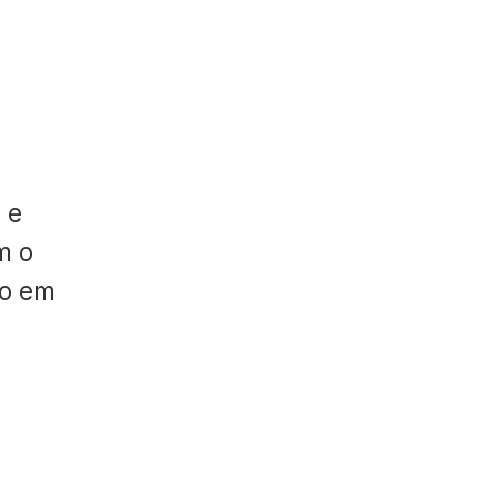
 e
m o
do em