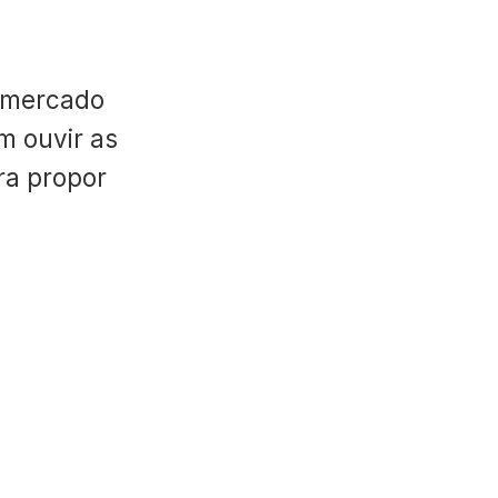
 mercado
m ouvir as
ara propor