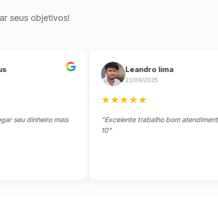
r seus objetivos!
Leandro lima
22/09/2025
★
★
★
★
★
eu dinheiro mais
"Excelente trabalho bom atendimento not
10"