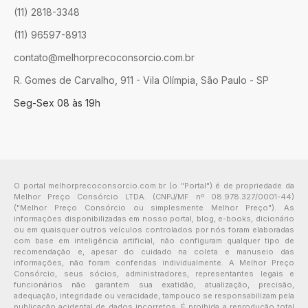
(11) 2818-3348
(11) 96597-8913
contato@melhorprecoconsorcio.com.br
R. Gomes de Carvalho, 911 - Vila Olímpia, São Paulo - SP
Seg-Sex 08 às 19h
O portal melhorprecoconsorcio.com.br (o "Portal") é de propriedade da
Melhor Preço Consórcio LTDA. (CNPJ/MF nº 08.978.327/0001-44)
("Melhor Preço Consórcio ou simplesmente Melhor Preço"). As
informações disponibilizadas em nosso portal, blog, e-books, dicionário
ou em quaisquer outros veículos controlados por nós foram elaboradas
com base em inteligência artificial, não configuram qualquer tipo de
recomendação e, apesar do cuidado na coleta e manuseio das
informações, não foram conferidas individualmente. A Melhor Preço
Consórcio, seus sócios, administradores, representantes legais e
funcionários não garantem sua exatidão, atualização, precisão,
adequação, integridade ou veracidade, tampouco se responsabilizam pela
publicação acidental de dados incorretos. É proibida a reprodução total