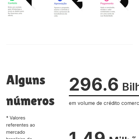
Alguns
296.6
Bil
números
em volume de crédito comerc
* Valores
referentes ao
1.49
mercado