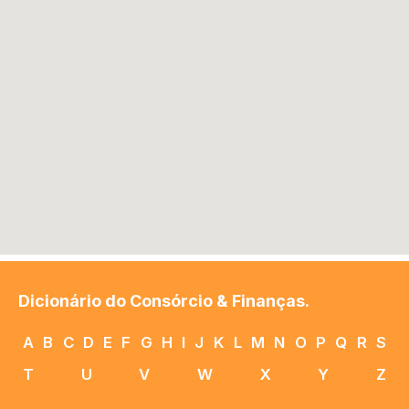
Dicionário do Consórcio & Finanças.
A
B
C
D
E
F
G
H
I
J
K
L
M
N
O
P
Q
R
S
T
U
V
W
X
Y
Z