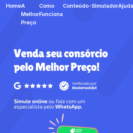
Home
A
Como
Conteúdo
Simulador
Ajud
Melhor
Funciona
Preço