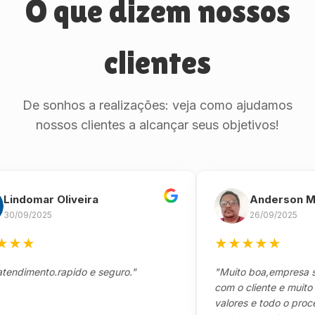
O que dizem nossos
clientes
De sonhos a realizações: veja como ajudamos
nossos clientes a alcançar seus objetivos!
omar Oliveira
Anderson Marinh
/2025
26/09/2025
★
★
★
★
★
★
ento.rapido e seguro."
"Muito boa,empresa séria 
com o cliente e muito resp
valores e todo o processo 