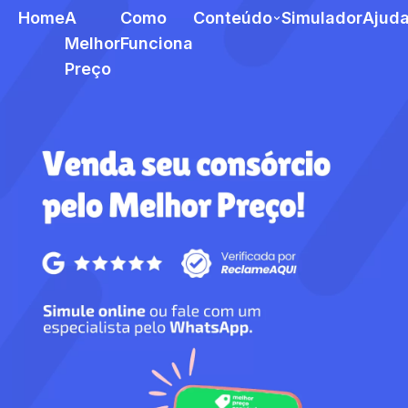
Home
A
Como
Conteúdo
Simulador
Ajud
Melhor
Funciona
Preço