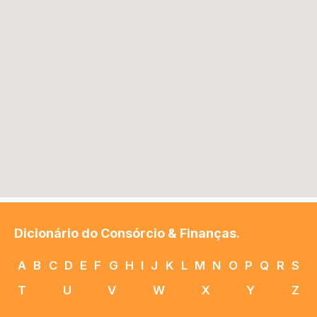
Dicionário do Consórcio & Finanças.
A
B
C
D
E
F
G
H
I
J
K
L
M
N
O
P
Q
R
S
T
U
V
W
X
Y
Z