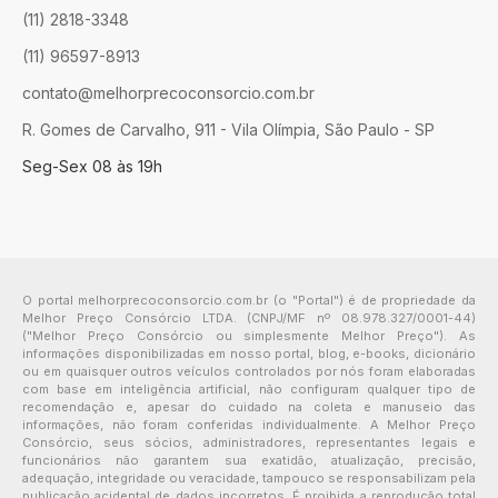
(11) 2818-3348
(11) 96597-8913
contato@melhorprecoconsorcio.com.br
R. Gomes de Carvalho, 911 - Vila Olímpia, São Paulo - SP
Seg-Sex 08 às 19h
O portal melhorprecoconsorcio.com.br (o "Portal") é de propriedade da
Melhor Preço Consórcio LTDA. (CNPJ/MF nº 08.978.327/0001-44)
("Melhor Preço Consórcio ou simplesmente Melhor Preço"). As
informações disponibilizadas em nosso portal, blog, e-books, dicionário
ou em quaisquer outros veículos controlados por nós foram elaboradas
com base em inteligência artificial, não configuram qualquer tipo de
recomendação e, apesar do cuidado na coleta e manuseio das
informações, não foram conferidas individualmente. A Melhor Preço
Consórcio, seus sócios, administradores, representantes legais e
funcionários não garantem sua exatidão, atualização, precisão,
adequação, integridade ou veracidade, tampouco se responsabilizam pela
publicação acidental de dados incorretos. É proibida a reprodução total