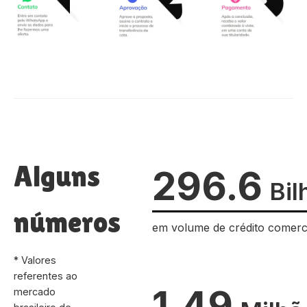
Alguns
296.6
Bil
números
em volume de crédito comerc
* Valores
referentes ao
1.49
mercado