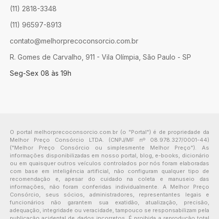
(11) 2818-3348
(11) 96597-8913
contato@melhorprecoconsorcio.com.br
R. Gomes de Carvalho, 911 - Vila Olímpia, São Paulo - SP
Seg-Sex 08 às 19h
O portal melhorprecoconsorcio.com.br (o "Portal") é de propriedade da
Melhor Preço Consórcio LTDA. (CNPJ/MF nº 08.978.327/0001-44)
("Melhor Preço Consórcio ou simplesmente Melhor Preço"). As
informações disponibilizadas em nosso portal, blog, e-books, dicionário
ou em quaisquer outros veículos controlados por nós foram elaboradas
com base em inteligência artificial, não configuram qualquer tipo de
recomendação e, apesar do cuidado na coleta e manuseio das
informações, não foram conferidas individualmente. A Melhor Preço
Consórcio, seus sócios, administradores, representantes legais e
funcionários não garantem sua exatidão, atualização, precisão,
adequação, integridade ou veracidade, tampouco se responsabilizam pela
publicação acidental de dados incorretos. É proibida a reprodução total