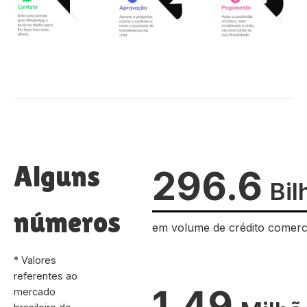
Alguns
296.6
Bil
números
em volume de crédito comerc
* Valores
referentes ao
1.49
mercado