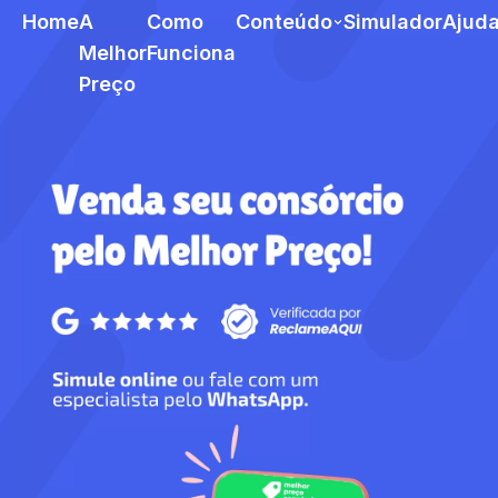
Home
A
Como
Conteúdo
Simulador
Ajud
Melhor
Funciona
Preço