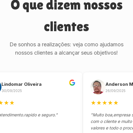
O que dizem nossos
clientes
De sonhos a realizações: veja como ajudamos
nossos clientes a alcançar seus objetivos!
omar Oliveira
Anderson Marin
9/2025
26/09/2025
★
★
★
★
★
★
mento.rapido e seguro."
"Muito boa,empresa séria
com o cliente e muito resp
valores e todo o processo 