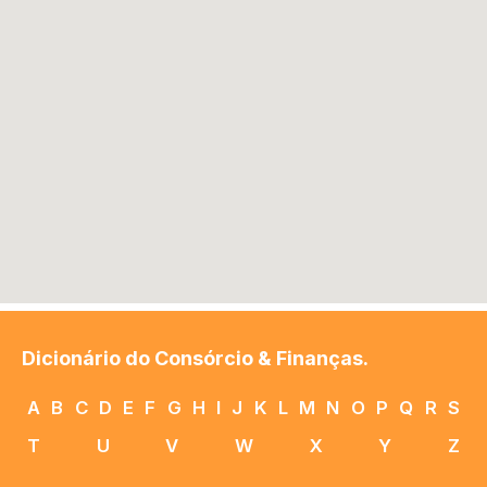
Dicionário do Consórcio & Finanças.
A
B
C
D
E
F
G
H
I
J
K
L
M
N
O
P
Q
R
S
T
U
V
W
X
Y
Z