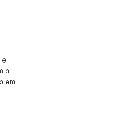
 e
m o
do em