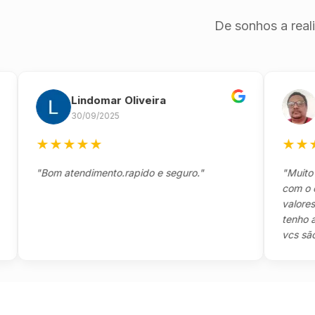
De sonhos a real
Lindomar Oliveira
And
30/09/2025
26/0
★
★
★
★
★
★
★
★
★
"Bom atendimento.rapido e seguro."
"Muito boa,
com o clien
valores e t
tenho a agr
vcs são sen