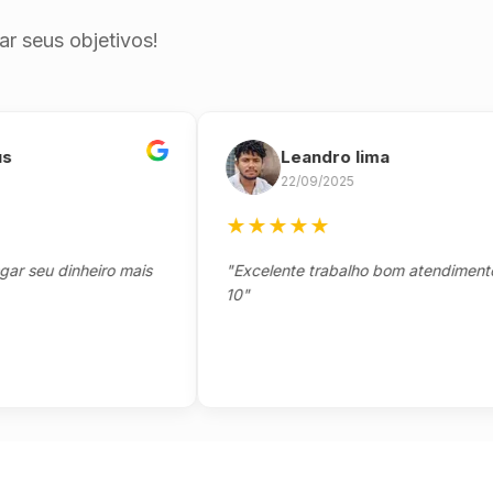
r seus objetivos!
Leandro lima
22/09/2025
★
★
★
★
★
eu dinheiro mais
"Excelente trabalho bom atendimento not
10"