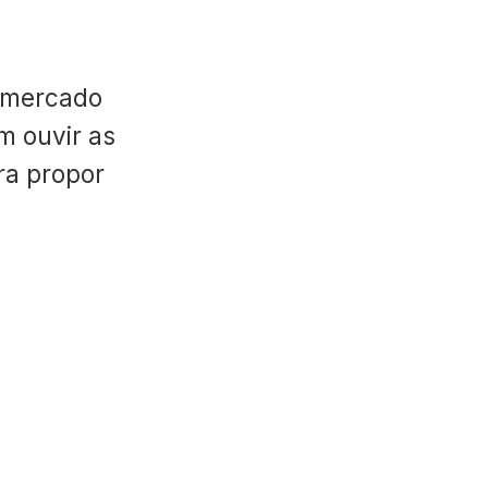
 mercado
m ouvir as
ara propor