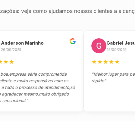
izações: veja como ajudamos nossos clientes a alcança
erson Marinho
Gabriel Jesus
9/2025
25/09/2025
★
★
★
★
★
★
empresa séria comprometida
"Melhor lugar para pegar s
te e muito responsável com os
rápido"
odo o processo de atendimento,só
adecer mesmo,muito obrigado
sacional."