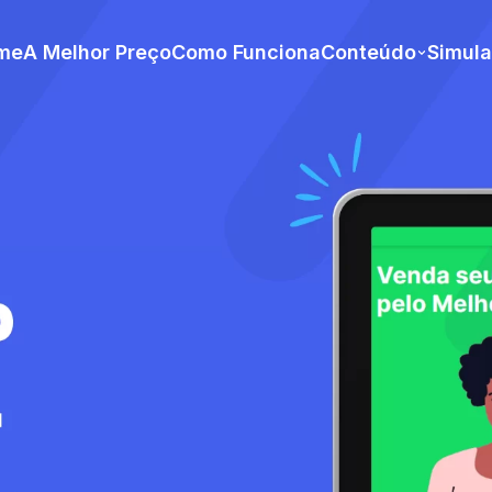
me
A Melhor Preço
Como Funciona
Conteúdo
Simul