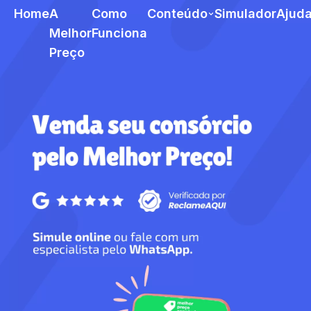
Home
A
Como
Conteúdo
Simulador
Ajud
Melhor
Funciona
Preço