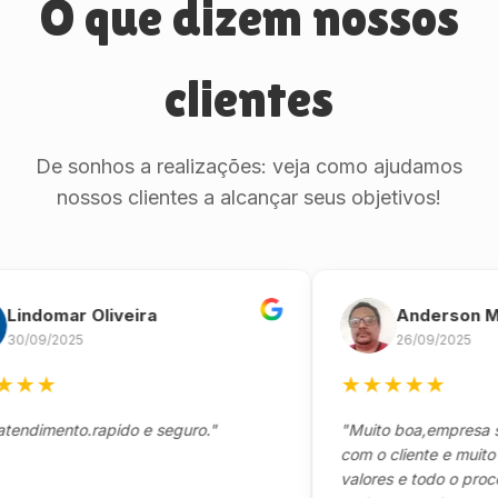
O que dizem nossos
clientes
De sonhos a realizações: veja como ajudamos
nossos clientes a alcançar seus objetivos!
domar Oliveira
Anderson Marin
9/2025
26/09/2025
★
★
★
★
★
★
mento.rapido e seguro."
"Muito boa,empresa séria
com o cliente e muito resp
valores e todo o processo 