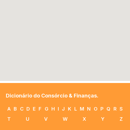
Dicionário do Consórcio & Finanças.
A
B
C
D
E
F
G
H
I
J
K
L
M
N
O
P
Q
R
S
T
U
V
W
X
Y
Z