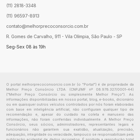
(11) 2818-3348
(11) 96597-8913
contato@melhorprecoconsorcio.com.br
R. Gomes de Carvalho, 911 - Vila Olímpia, São Paulo - SP
Seg-Sex 08 às 19h
O portal melhorprecoconsorcio.com.br (o "Portal") é de propriedade da
Melhor Preço Consórcio LTDA. (CNPJ/MF nº 08.978.327/0001-44)
("Melhor Preço Consórcio ou simplesmente Melhor Preço"). As
informações disponibilizadas em nosso portal, blog, e-books, dicionário
ou em quaisquer outros veículos controlados por nós foram elaboradas
com base em inteligência artificial, não configuram qualquer tipo de
recomendação e, apesar do cuidado na coleta e manuseio das
informações, não foram conferidas individualmente. A Melhor Preço
Consórcio, seus sócios, administradores, representantes legais e
funcionários não garantem sua exatidão, atualização, precisão,
adequação, integridade ou veracidade, tampouco se responsabilizam pela
publicação acidental de dados incorretos. É proibida a reprodução total