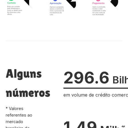
Alguns
296.6
Bil
números
em volume de crédito comerc
* Valores
referentes ao
1.49
mercado