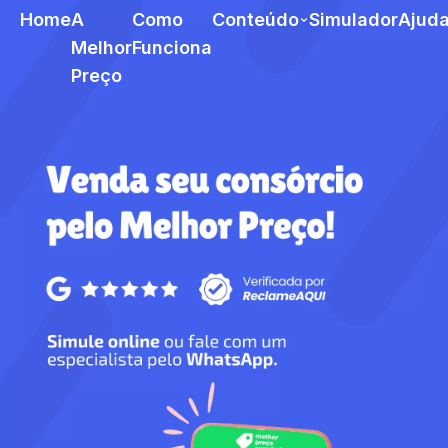
Home
A
Como
Conteúdo
Simulador
Ajud
Melhor
Funciona
Preço