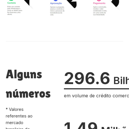
Alguns
296.6
Bil
números
em volume de crédito comerc
* Valores
referentes ao
1.49
mercado