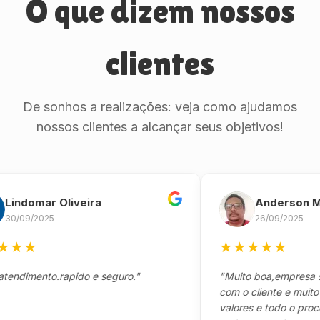
O que dizem nossos
clientes
De sonhos a realizações: veja como ajudamos
nossos clientes a alcançar seus objetivos!
domar Oliveira
Anderson Mari
09/2025
26/09/2025
★
★
★
★
★
★
★
imento.rapido e seguro."
"Muito boa,empresa séri
com o cliente e muito res
valores e todo o processo