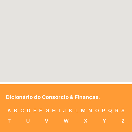
Dicionário do Consórcio & Finanças.
A
B
C
D
E
F
G
H
I
J
K
L
M
N
O
P
Q
R
S
T
U
V
W
X
Y
Z