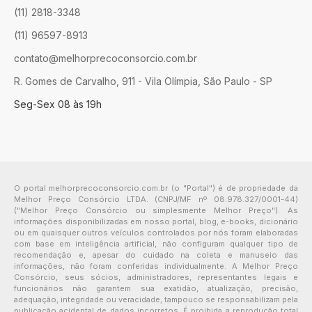
(11) 2818-3348
(11) 96597-8913
contato@melhorprecoconsorcio.com.br
R. Gomes de Carvalho, 911 - Vila Olímpia, São Paulo - SP
Seg-Sex 08 às 19h
O portal melhorprecoconsorcio.com.br (o "Portal") é de propriedade da
Melhor Preço Consórcio LTDA. (CNPJ/MF nº 08.978.327/0001-44)
("Melhor Preço Consórcio ou simplesmente Melhor Preço"). As
informações disponibilizadas em nosso portal, blog, e-books, dicionário
ou em quaisquer outros veículos controlados por nós foram elaboradas
com base em inteligência artificial, não configuram qualquer tipo de
recomendação e, apesar do cuidado na coleta e manuseio das
informações, não foram conferidas individualmente. A Melhor Preço
Consórcio, seus sócios, administradores, representantes legais e
funcionários não garantem sua exatidão, atualização, precisão,
adequação, integridade ou veracidade, tampouco se responsabilizam pela
publicação acidental de dados incorretos. É proibida a reprodução total