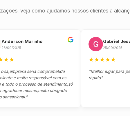
izações: veja como ajudamos nossos clientes a alcança
erson Marinho
Gabriel Jesus
9/2025
25/09/2025
★
★
★
★
★
★
empresa séria comprometida
"Melhor lugar para pegar s
te e muito responsável com os
rápido"
odo o processo de atendimento,só
adecer mesmo,muito obrigado
acional."