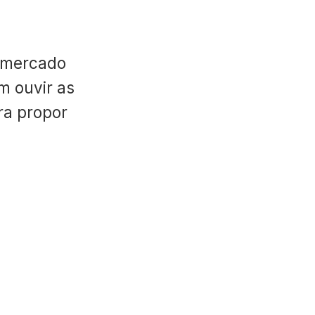
 mercado
m ouvir as
ara propor