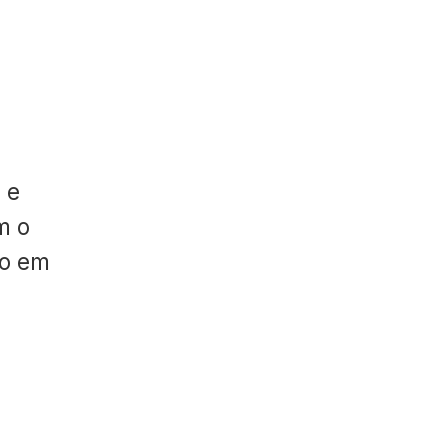
 e
m o
do em