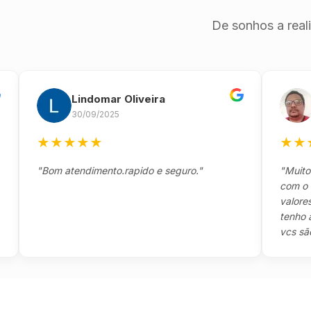
De sonhos a real
Lindomar Oliveira
And
30/09/2025
26/0
★
★
★
★
★
★
★
★
★
"Bom atendimento.rapido e seguro."
"Muito boa,
com o clien
valores e t
tenho a agr
vcs são sens