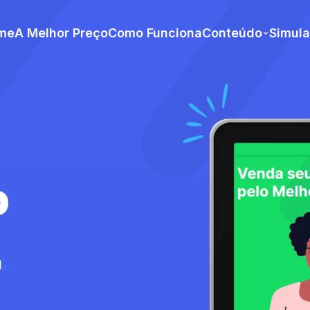
me
A Melhor Preço
Como Funciona
Conteúdo
Simul