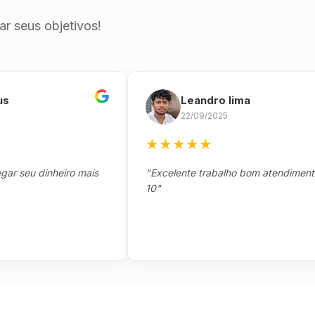
r seus objetivos!
Leandro lima
22/09/2025
★
★
★
★
★
eu dinheiro mais
"Excelente trabalho bom atendimento not
10"