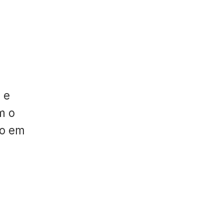
 e
m o
do em