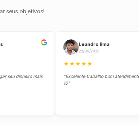
r seus objetivos!
Leandro lima
22/09/2025
★
★
★
★
★
u dinheiro mais
"Excelente trabalho bom atendimento nota
10"