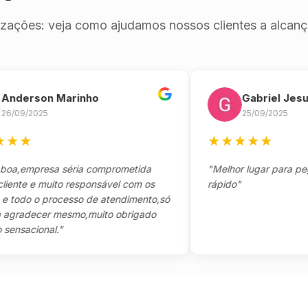
izações: veja como ajudamos nossos clientes a alcança
rson Marinho
Gabriel Jesus
/2025
25/09/2025
★
★
★
★
★
★
empresa séria comprometida
"Melhor lugar para pegar se
e e muito responsável com os
rápido"
do o processo de atendimento,só
adecer mesmo,muito obrigado
acional."