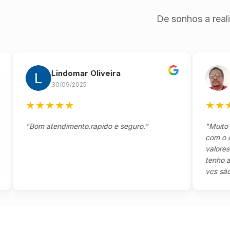
De sonhos a real
Lindomar Oliveira
Ande
30/09/2025
26/09
★
★
★
★
★
★
★
★
★
"Bom atendimento.rapido e seguro."
"Muito boa,
com o client
valores e to
tenho a agr
vcs são sens