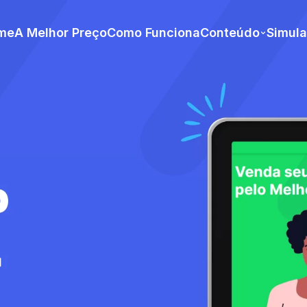
me
A Melhor Preço
Como Funciona
Conteúdo
Simul