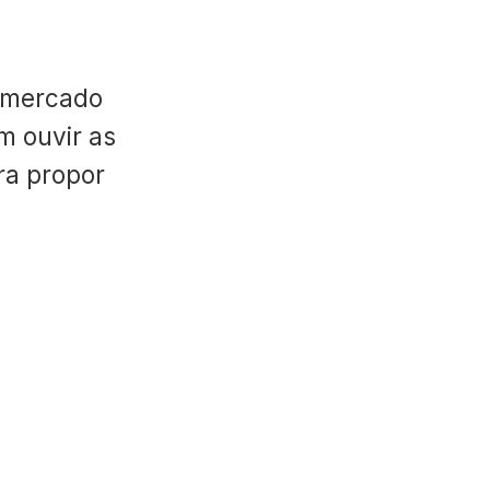
 mercado
m ouvir as
ara propor