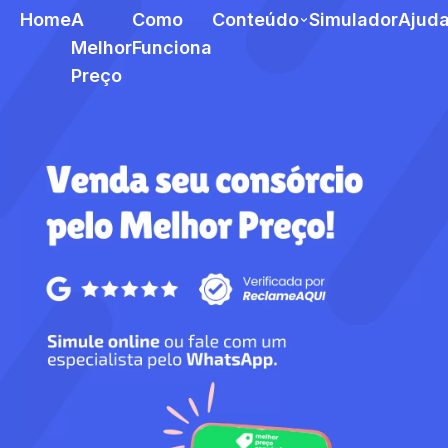
Home
A
Como
Conteúdo
Simulador
Ajud
Melhor
Funciona
Preço