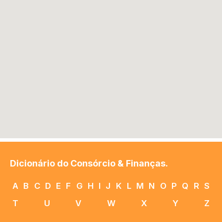
Dicionário do Consórcio & Finanças.
A
B
C
D
E
F
G
H
I
J
K
L
M
N
O
P
Q
R
S
T
U
V
W
X
Y
Z