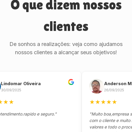
O que dizem nossos
clientes
De sonhos a realizações: veja como ajudamos
nossos clientes a alcançar seus objetivos!
omar Oliveira
Anderson Marin
9/2025
26/09/2025
★
★
★
★
★
★
mento.rapido e seguro."
"Muito boa,empresa séria 
com o cliente e muito resp
valores e todo o processo 