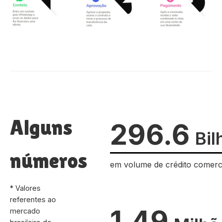
Alguns
296.6
Bil
números
em volume de crédito comerc
* Valores
referentes ao
1.49
mercado