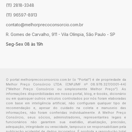
(11) 2818-3348
(11) 96597-8913
contato@melhorprecoconsorcio.com.br
R. Gomes de Carvalho, 911 - Vila Olímpia, São Paulo - SP
Seg-Sex 08 às 19h
O portal melhorprecoconsorcio.com.br (o "Portal") é de propriedade da
Melhor Preço Consórcio LTDA. (CNPJ/MF nº 08.978.327/0001-44)
("Melhor Preço Consórcio ou simplesmente Melhor Preço"). As
informações disponibilizadas em nosso portal, blog, e-books, dicionário
ou em quaisquer outros veículos controlados por nós foram elaboradas
com base em inteligência artificial, não configuram qualquer tipo de
recomendação e, apesar do cuidado na coleta e manuseio das
informações, não foram conferidas individualmente. A Melhor Preço
Consórcio, seus sócios, administradores, representantes legais e
funcionários não garantem sua exatidão, atualização, precisão,
adequação, integridade ou veracidade, tampouco se responsabilizam pela
publicação acidental de dados incorretos. É proibida a reprodução total