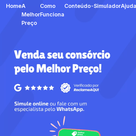
Home
A
Como
Conteúdo
Simulador
Ajud
Melhor
Funciona
Preço