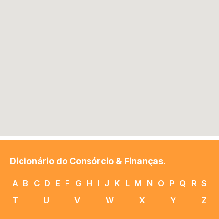
Dicionário do Consórcio & Finanças.
A
B
C
D
E
F
G
H
I
J
K
L
M
N
O
P
Q
R
S
T
U
V
W
X
Y
Z