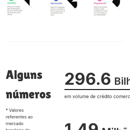
Alguns
296.6
Bil
números
em volume de crédito comerc
* Valores
referentes ao
1.49
mercado