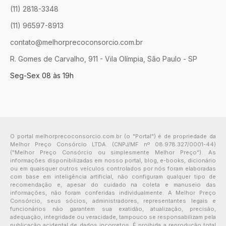
(11) 2818-3348
(11) 96597-8913
contato@melhorprecoconsorcio.com.br
R. Gomes de Carvalho, 911 - Vila Olímpia, São Paulo - SP
Seg-Sex 08 às 19h
O portal melhorprecoconsorcio.com.br (o "Portal") é de propriedade da
Melhor Preço Consórcio LTDA. (CNPJ/MF nº 08.978.327/0001-44)
("Melhor Preço Consórcio ou simplesmente Melhor Preço"). As
informações disponibilizadas em nosso portal, blog, e-books, dicionário
ou em quaisquer outros veículos controlados por nós foram elaboradas
com base em inteligência artificial, não configuram qualquer tipo de
recomendação e, apesar do cuidado na coleta e manuseio das
informações, não foram conferidas individualmente. A Melhor Preço
Consórcio, seus sócios, administradores, representantes legais e
funcionários não garantem sua exatidão, atualização, precisão,
adequação, integridade ou veracidade, tampouco se responsabilizam pela
publicação acidental de dados incorretos. É proibida a reprodução total