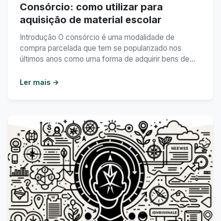
Consórcio: como utilizar para
aquisição de material escolar
Introdução O consórcio é uma modalidade de
compra parcelada que tem se popularizado nos
últimos anos como uma forma de adquirir bens de
forma planejada e econômica. Muitas pessoas
utilizam o consórcio para adquirir carros, imóveis e
Ler mais →
até mesmo material escolar. Neste artigo, vamos
abordar como é possível utilizar o consórcio para
aquisição de material ...