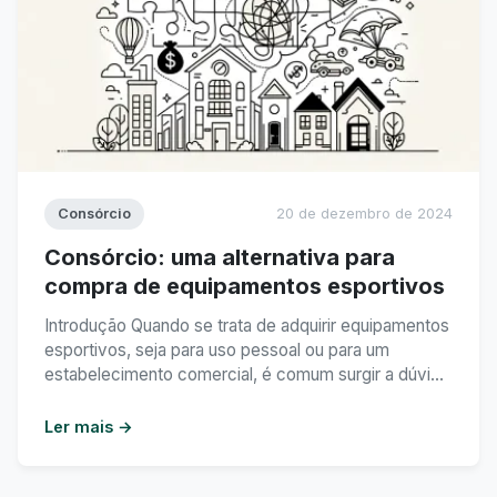
Consórcio
20 de dezembro de 2024
Consórcio: uma alternativa para
compra de equipamentos esportivos
Introdução Quando se trata de adquirir equipamentos
esportivos, seja para uso pessoal ou para um
estabelecimento comercial, é comum surgir a dúvida
sobre a melhor forma de pagamento. O consórcio é
uma alternativa que tem se destacado nesse
Ler mais →
mercado, oferecendo vantagens e facilidades para
aqueles que desejam investir em equipamentos de
qualidade. Neste texto, vamos ...