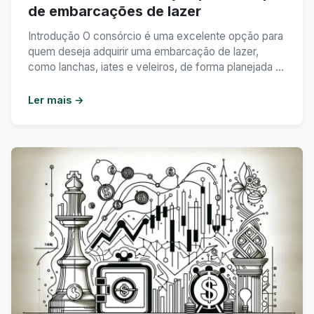
de embarcações de lazer
Introdução O consórcio é uma excelente opção para
quem deseja adquirir uma embarcação de lazer,
como lanchas, iates e veleiros, de forma planejada e
econômica. Neste texto, vamos abordar como o
consórcio pode ser uma solução viável para a
Ler mais →
compra de embarcações de lazer, destacando suas
vantagens e benefícios. Índice Vantagens do
consórcio para compra ...