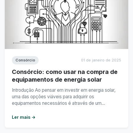
Consórcio
01 de janeiro de 2025
Consórcio: como usar na compra de
equipamentos de energia solar
Introdução Ao pensar em investir em energia solar,
uma das opções viáveis para adquirir os
equipamentos necessários é através de um
consórcio. O consórcio é uma modalidade de
investimento coletivo em que um grupo de pessoas
Ler mais →
se reúne com o objetivo de adquirir um determinado
bem ou serviço. Neste texto, exploraremos como é