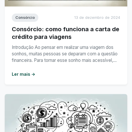
Consórcio
13 de dezembro de 2024
Consórcio: como funciona a carta de
crédito para viagens
Introdução Ao pensar em realizar uma viagem dos
sonhos, muitas pessoas se deparam com a questão
financeira. Para tornar esse sonho mais acessível,
uma opção cada vez mais utilizada é o consórcio de
viagens. Neste artigo, vamos explicar como funciona
Ler mais →
a carta de crédito para viagens e como esse tipo de
investimento pode ser vantajoso ...