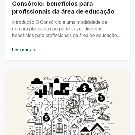
Consórcio: benefícios para
profissionais da área de educação
Introdução O Consórcio é uma modalidade de
compra planejada que pode trazer diversos
benefícios para profissionais da área de educação.
Seja para a aquisição de um carro novo para
deslocamento até a escola, para reformar a casa
Ler mais →
onde se dá aulas particulares ou até mesmo para
investir em cursos de aperfeiçoamento profissional,
o consórcio pode ...