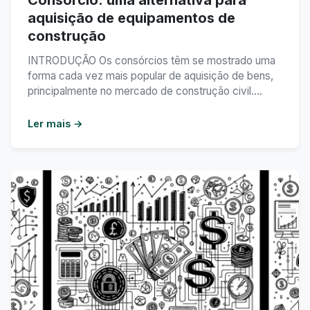
Consórcio: uma alternativa para
aquisição de equipamentos de
construção
INTRODUÇÃO Os consórcios têm se mostrado uma
forma cada vez mais popular de aquisição de bens,
principalmente no mercado de construção civil.
Quando se trata de adquirir equipamentos de grande
porte, como máquinas para construção, os
Ler mais →
consórcios surgem como uma alternativa vantajosa
para empresários e profissionais da área. Neste
texto, abordaremos como o consórcio pode ...