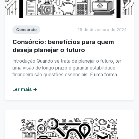
Consórcio
25 de dezembro de 2024
Consórcio: benefícios para quem
deseja planejar o futuro
Introdução Quando se trata de planejar o futuro, ter
uma visão de longo prazo e garantir estabilidade
financeira são questões essenciais. E uma forma
muito interessante de alcançar esses objetivos é
através do consórcio. Neste artigo, vamos explorar
Ler mais →
os benefícios que o consórcio oferece para quem
deseja planejar o futuro de forma segura e
inteligente. ...