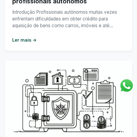
profissionais autônomos
Introdução Profissionais autônomos muitas vezes
enfrentam dificuldades em obter crédito para
aquisição de bens como carros, imóveis e até
mesmo equipamentos para seus negócios. Uma
alternativa vantajosa para esse público é o
Ler mais →
consórcio, uma modalidade de compra parcelada
que oferece diversas vantagens. Neste artigo,
vamos explorar as vantagens do consórcio para
profissionais autônomos. Índice – ...