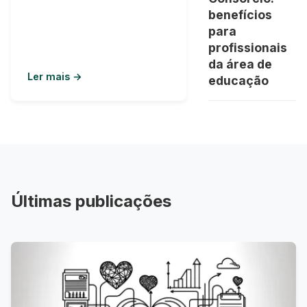
atraente, não é mesmo? Mas
benefícios
será que é tão simples assim?
para
Hoje, como um especialista
profissionais
em consórcio, estou aqui para
da área de
desvendar os mistérios ...
Ler mais →
educação
Últimas publicações