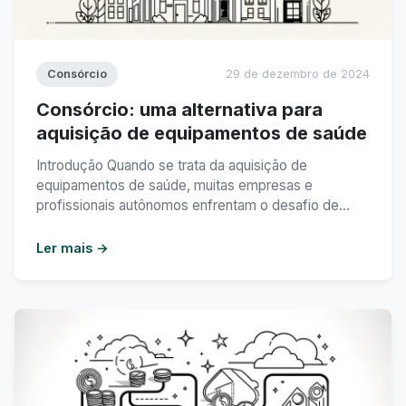
Consórcio
29 de dezembro de 2024
Consórcio: uma alternativa para
aquisição de equipamentos de saúde
Introdução Quando se trata da aquisição de
equipamentos de saúde, muitas empresas e
profissionais autônomos enfrentam o desafio de
realizar esse investimento de forma eficiente e
econômica. Nesse sentido, o consórcio surge como
Ler mais →
uma alternativa interessante para quem deseja
adquirir equipamentos de alta qualidade sem
comprometer o fluxo de caixa. Neste artigo, iremos
explorar como ...