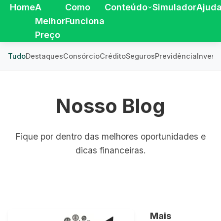
Home
A
Como
Conteúdo
Simulador
Ajud
Melhor
Funciona
Preço
Tudo
Destaques
Consórcio
Crédito
Seguros
Previdência
Invest
Nosso Blog
Fique por dentro das melhores oportunidades e
dicas financeiras.
Mais