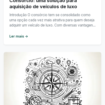
Consórcio: uma solução para
aquisição de veículos de luxo
Introdução O consórcio tem se consolidado como
uma opção cada vez mais atrativa para quem deseja
adquirir um veículo de luxo. Com diversas vantagens
e possibilidades de planejamento financeiro, o
consórcio se destaca como uma alternativa eficiente
Ler mais →
para quem busca realizar o sonho de ter um carro de
alto padrão. Neste artigo, vamos explorar como ...