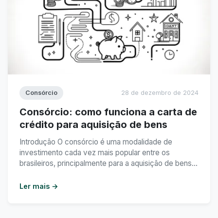
Consórcio
28 de dezembro de 2024
Consórcio: como funciona a carta de
crédito para aquisição de bens
Introdução O consórcio é uma modalidade de
investimento cada vez mais popular entre os
brasileiros, principalmente para a aquisição de bens.
Uma das formas mais comuns de utilizar o consórcio
é através da carta de crédito, que funciona como um
Ler mais →
recurso financeiro para a compra de um determinado
bem. Neste artigo, vamos explorar como funciona ...