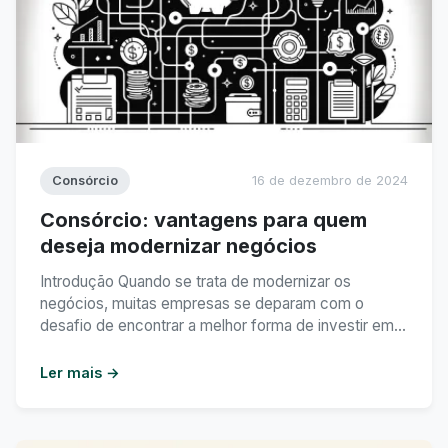
Consórcio
16 de dezembro de 2024
Consórcio: vantagens para quem
deseja modernizar negócios
Introdução Quando se trata de modernizar os
negócios, muitas empresas se deparam com o
desafio de encontrar a melhor forma de investir em
inovação. Uma opção cada vez mais popular é o
consórcio, que oferece diversas vantagens para
Ler mais →
quem deseja atualizar e expandir suas operações.
Neste artigo, vamos explorar as vantagens do
consórcio para quem ...