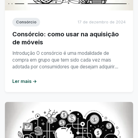
Consórcio
17 de dezembro de 2024
Consórcio: como usar na aquisição
de móveis
Introdução O consórcio é uma modalidade de
compra em grupo que tem sido cada vez mais
adotada por consumidores que desejam adquirir
bens de alto valor, como móveis, de forma planejada
e econômica. Neste texto, vamos explorar como o
Ler mais →
consórcio pode ser utilizado na aquisição de móveis,
apresentando vantagens e dicas de como aproveitar
ao ...