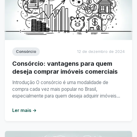
Consórcio
12 de dezembro de 2024
Consórcio: vantagens para quem
deseja comprar imóveis comerciais
Introdução O consórcio é uma modalidade de
compra cada vez mais popular no Brasil,
especialmente para quem deseja adquirir imóveis
comerciais. Neste artigo, vamos explorar as
vantagens que o consórcio oferece para quem
Ler mais →
busca investir em imóveis comerciais. Índice 1. O que
é consórcio de imóveis comerciais 2. Vantagens do
consórcio para quem quer investir ...