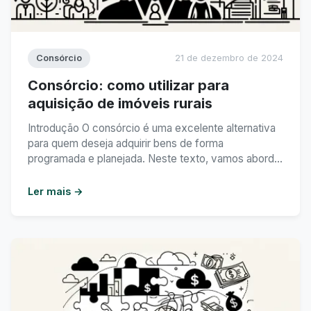
Consórcio
21 de dezembro de 2024
Consórcio: como utilizar para
aquisição de imóveis rurais
Introdução O consórcio é uma excelente alternativa
para quem deseja adquirir bens de forma
programada e planejada. Neste texto, vamos abordar
como utilizar o consórcio para a aquisição de imóveis
rurais, uma modalidade que tem ganhado cada vez
Ler mais →
mais espaço no mercado. Índice 1. O que é um
consórcio? 2. Consórcio para aquisição de imóveis ...