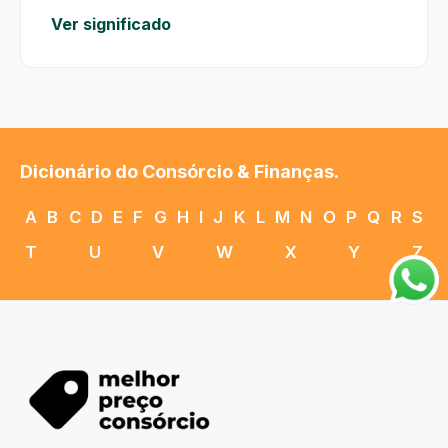
Ver significado
Dicionário do Consórcio & Finanças.
A
B
C
D
E
F
G
H
I
J
K
L
M
N
O
P
Q
R
S
T
U
V
W
X
Y
Z