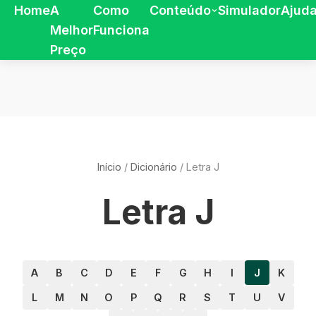
Home
A
Como
Conteúdo
Simulador
Ajud
Melhor
Funciona
Preço
Início
/
Dicionário
/
Letra J
Letra J
A
B
C
D
E
F
G
H
I
J
K
L
M
N
O
P
Q
R
S
T
U
V