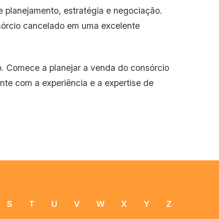
e planejamento, estratégia e negociação.
sórcio cancelado em uma excelente
o. Comece a planejar a venda do consórcio
nte com a experiência e a expertise de
S
T
U
V
W
X
Y
Z