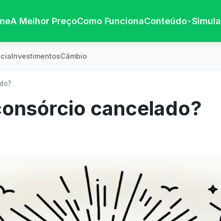
me
A Melhor Preço
Como Funciona
Conteúdo
Simul
cia
Investimentos
Câmbio
ado?
onsórcio cancelado?