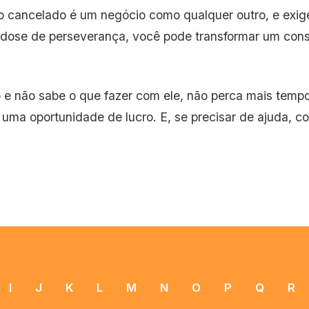
o cancelado é um negócio como qualquer outro, e exig
 dose de perseverança, você pode transformar um con
 e não sabe o que fazer com ele, não perca mais temp
ma oportunidade de lucro. E, se precisar de ajuda, co
I
J
K
L
M
N
O
P
Q
R