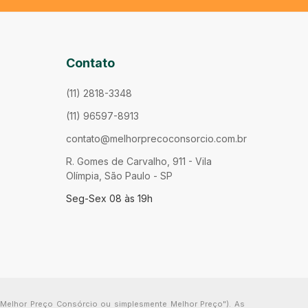
Contato
(11) 2818-3348
(11) 96597-8913
contato@melhorprecoconsorcio.com.br
R. Gomes de Carvalho, 911 - Vila
Olímpia, São Paulo - SP
Seg-Sex 08 às 19h
("Melhor Preço Consórcio ou simplesmente Melhor Preço"). As