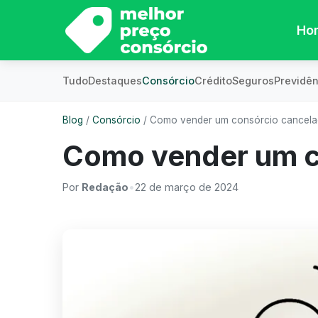
Ho
Tudo
Destaques
Consórcio
Crédito
Seguros
Previdên
Blog
/
Consórcio
/
Como vender um consórcio cancel
Como vender um c
Por
Redação
•
22 de março de 2024