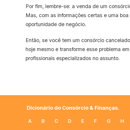
Por fim, lembre-se: a venda de um consórci
Mas, com as informações certas e uma boa
oportunidade de negócio.
Então, se você tem um consórcio cancelado
hoje mesmo e transforme esse problema em u
profissionais especializados no assunto.
Dicionário do Consórcio & Finanças.
A
B
C
D
E
F
G
H