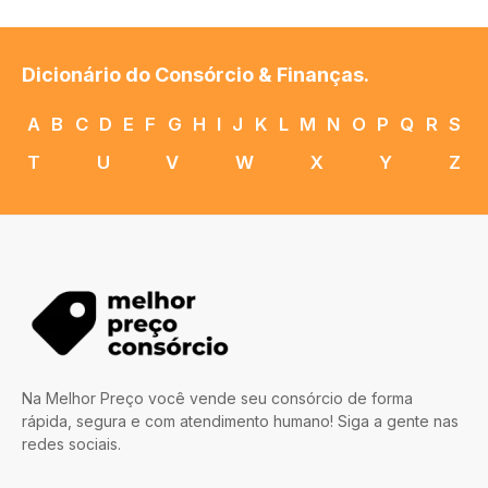
Dicionário do Consórcio & Finanças.
A
B
C
D
E
F
G
H
I
J
K
L
M
N
O
P
Q
R
S
T
U
V
W
X
Y
Z
Na Melhor Preço você vende seu consórcio de forma
rápida, segura e com atendimento humano! Siga a gente nas
redes sociais.