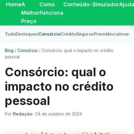
Home
A
Como
Conteúdo
Simulador
Ajud
Melhor
Funciona
Preço
Tudo
Destaques
Consórcio
Crédito
Seguros
Previdência
Invest
Blog
/
Consórcio
/
Consórcio: qual o impacto no crédito
pessoal
Consórcio: qual o
impacto no crédito
pessoal
Por
Redação
•
24 de outubro de 2024