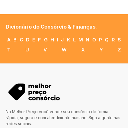
Dicionário do Consórcio & Finanças.
A
B
C
D
E
F
G
H
I
J
K
L
M
N
O
P
Q
R
S
T
U
V
W
X
Y
Z
Na Melhor Preço você vende seu consórcio de forma
rápida, segura e com atendimento humano! Siga a gente nas
redes sociais.