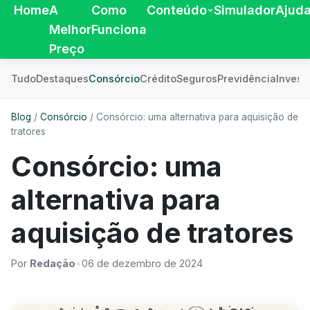
Home
A
Como
Conteúdo
Simulador
Ajud
Melhor
Funciona
Preço
Tudo
Destaques
Consórcio
Crédito
Seguros
Previdência
Invest
Blog
/
Consórcio
/
Consórcio: uma alternativa para aquisição de
tratores
Consórcio: uma
alternativa para
aquisição de tratores
Por
Redação
•
06 de dezembro de 2024