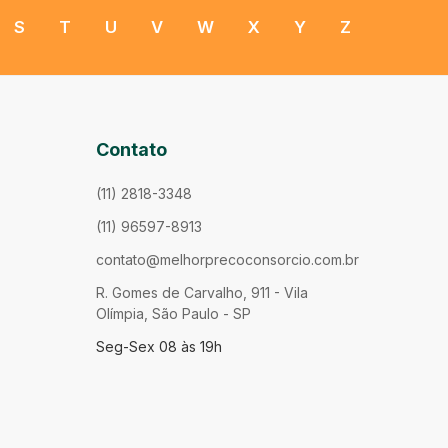
S
T
U
V
W
X
Y
Z
Contato
(11) 2818-3348
(11) 96597-8913
contato@melhorprecoconsorcio.com.br
R. Gomes de Carvalho, 911 - Vila
Olímpia, São Paulo - SP
Seg-Sex 08 às 19h