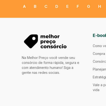
A
B
C
D
E
F
G
H
E-boo
Como ve
Compra 
Na Melhor Preço você vende seu
Consórc
consórcio de forma rápida, segura e
com atendimento humano! Siga a
Planejam
gente nas redes sociais.
Estratég
Vale a p
vida