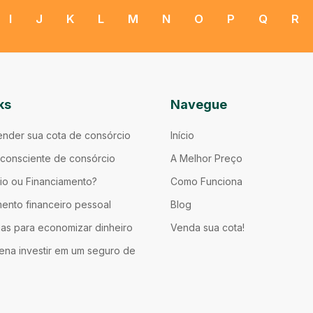
I
J
K
L
M
N
O
P
Q
R
ks
Navegue
nder sua cota de consórcio
Início
consciente de consórcio
A Melhor Preço
io ou Financiamento?
Como Funciona
ento financeiro pessoal
Blog
ias para economizar dinheiro
Venda sua cota!
ena investir em um seguro de