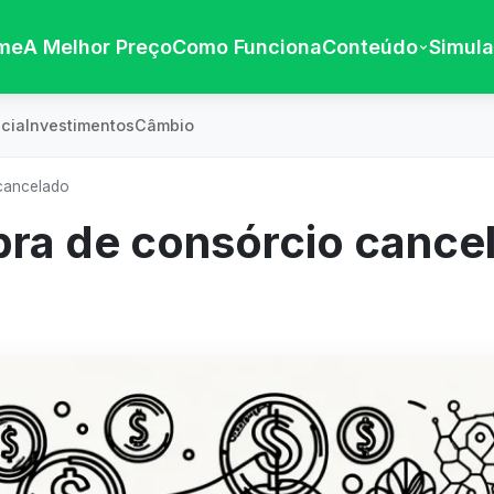
me
A Melhor Preço
Como Funciona
Conteúdo
Simul
cia
Investimentos
Câmbio
cancelado
ra de consórcio cance