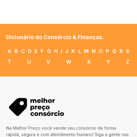
Dicionário do Consórcio & Finanças.
A
B
C
D
E
F
G
H
I
J
K
L
M
N
O
P
Q
R
S
T
U
V
W
X
Y
Z
Na Melhor Preço você vende seu consórcio de forma
rápida, segura e com atendimento humano! Siga a gente nas