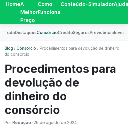
Home
A
Como
Conteúdo
Simulador
Ajud
Melhor
Funciona
Preço
Tudo
Destaques
Consórcio
Crédito
Seguros
Previdência
Invest
Blog
/
Consórcio
/
Procedimentos para devolução de dinheiro
do consórcio
Procedimentos para
devolução de
dinheiro do
consórcio
Por
Redação
•
26 de agosto de 2024