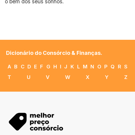
o bem dos seus sonhos.
Dicionário do Consórcio & Finanças.
A
B
C
D
E
F
G
H
I
J
K
L
M
N
O
P
Q
R
S
T
U
V
W
X
Y
Z