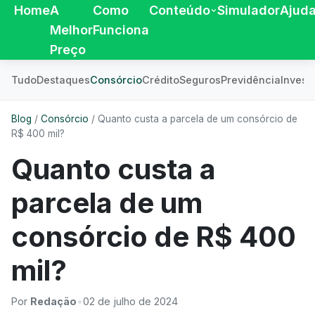
Home
A
Como
Conteúdo
Simulador
Ajud
Melhor
Funciona
Preço
Tudo
Destaques
Consórcio
Crédito
Seguros
Previdência
Invest
Blog
/
Consórcio
/
Quanto custa a parcela de um consórcio de
R$ 400 mil?
Quanto custa a
parcela de um
consórcio de R$ 400
mil?
Por
Redação
•
02 de julho de 2024