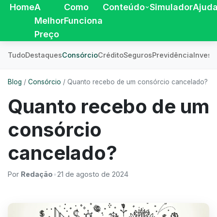
Home
A
Como
Conteúdo
Simulador
Ajud
Melhor
Funciona
Preço
Tudo
Destaques
Consórcio
Crédito
Seguros
Previdência
Invest
Blog
/
Consórcio
/
Quanto recebo de um consórcio cancelado?
Quanto recebo de um
consórcio
cancelado?
Por
Redação
•
21 de agosto de 2024