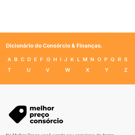
Dicionário do Consórcio & Finanças.
A
B
C
D
E
F
G
H
I
J
K
L
M
N
O
P
Q
R
S
T
U
V
W
X
Y
Z