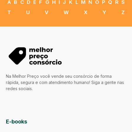
A
B
C
D
E
F
G
H
I
J
K
L
M
N
O
P
Q
R
S
T
U
V
W
X
Y
Z
Na Melhor Preço você vende seu consórcio de forma
rápida, segura e com atendimento humano! Siga a gente nas
redes sociais.
E-books