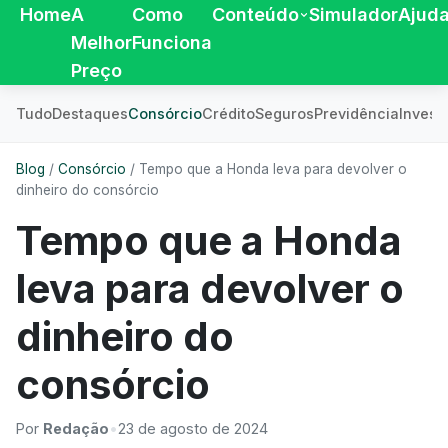
Home
A
Como
Conteúdo
Simulador
Ajud
Melhor
Funciona
Preço
Tudo
Destaques
Consórcio
Crédito
Seguros
Previdência
Invest
Blog
/
Consórcio
/
Tempo que a Honda leva para devolver o
dinheiro do consórcio
Tempo que a Honda
leva para devolver o
dinheiro do
consórcio
Por
Redação
•
23 de agosto de 2024