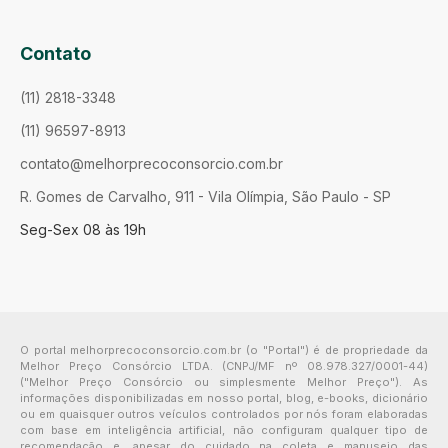
Contato
(11) 2818-3348
(11) 96597-8913
contato@melhorprecoconsorcio.com.br
R. Gomes de Carvalho, 911 - Vila Olímpia, São Paulo - SP
Seg-Sex 08 às 19h
O portal melhorprecoconsorcio.com.br (o "Portal") é de propriedade da
Melhor Preço Consórcio LTDA. (CNPJ/MF nº 08.978.327/0001-44)
("Melhor Preço Consórcio ou simplesmente Melhor Preço"). As
informações disponibilizadas em nosso portal, blog, e-books, dicionário
ou em quaisquer outros veículos controlados por nós foram elaboradas
com base em inteligência artificial, não configuram qualquer tipo de
recomendação e, apesar do cuidado na coleta e manuseio das