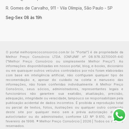
R. Gomes de Carvalho, 911 - Vila Olímpia, São Paulo - SP
Seg-Sex 08 às 19h
O portal melhorprecoconsorcio.com.br (o "Portal") é de propriedade da
Melhor Preço Consórcio LTDA. (CNPJ/MF nº 08.978.327/0001-44)
("Melhor Preço Consórcio ou simplesmente Melhor Preço"). As
informações disponibilizadas em nosso portal, blog, e-books, dicionário
ou em quaisquer outros veículos controlados por nós foram elaboradas
com base em inteligência artificial, não configuram qualquer tipo de
recomendação e, apesar do cuidado na coleta e manuseio das
informações, não foram conferidas individualmente. A Melhor Preço
Consórcio, seus sócios, administradores, representantes legais e
funcionários não garantem sua exatidão, atualização, precisão,
adequação, integridade ou veracidade, tampouco se responsabilizam pela
publicação acidental de dados incorretos. É proibida a reprodução total
ou parcial de textos, fotos, ilustrações ou qualquer outro conteúdo
deste site por qualquer meio sem a prévia autorização de seu
autor/criador ou do administrador, conforme LEI Nº 9.610, de 19 de
fevereiro de 1998. ® Melhor Preço Consórcio | 2026 | Todos os direitos
reservados.