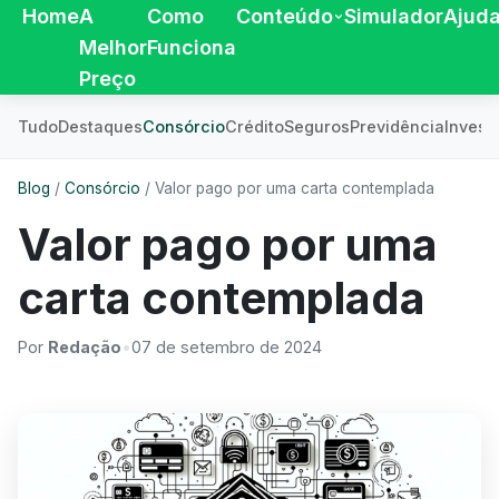
Home
A
Como
Conteúdo
Simulador
Ajud
Melhor
Funciona
Preço
Tudo
Destaques
Consórcio
Crédito
Seguros
Previdência
Invest
Blog
/
Consórcio
/
Valor pago por uma carta contemplada
Valor pago por uma
carta contemplada
Por
Redação
•
07 de setembro de 2024