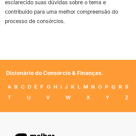
esclarecido suas dúvidas sobre o tema e
contribuído para uma melhor compreensão do
processo de consórcios.
Dicionário do Consórcio & Finanças.
A
B
C
D
E
F
G
H
I
J
K
L
M
N
O
P
Q
R
S
T
U
V
W
X
Y
Z