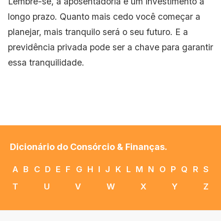
Lembre-se, a aposentadoria é um investimento a
longo prazo. Quanto mais cedo você começar a
planejar, mais tranquilo será o seu futuro. E a
previdência privada pode ser a chave para garantir
essa tranquilidade.
Dicionário do Consórcio & Finanças.
A
B
C
D
E
F
G
H
I
J
K
L
M
N
O
P
Q
R
S
T
U
V
W
X
Y
Z