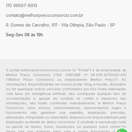
(11) 96597-8913
contato@melhorprecoconsorcio.com.br
R. Gomes de Carvalho, 911 - Vila Olímpia, São Paulo - SP
Seg-Sex 08 às 19h
O portal melhorprecoconsorcio.com.br (o "Portal") é de propriedade da
Melhor Preço Consórcio LTDA. (CNPJ/MF nº 08.978.327/0001-44)
("Melhor Preço Consórcio ou simplesmente Melhor Preço"). As
informações disponibilizadas em nosso portal, blog, e-books, dicionário
ou em quaisquer outros veículos controlados por nós foram elaboradas
com base em inteligência artificial, não configuram qualquer tipo de
recomendação e, apesar do cuidado na coleta e manuseio das
informações, não foram conferidas individualmente. A Melhor Preço
Consórcio, seus sócios, administradores, representantes legais e
funcionários não garantem sua exatidão, atualização, precisão,
adequação, integridade ou veracidade, tampouco se responsabilizam pela
publicação acidental de dados incorretos. É proibida a reprodução total
ou parcial de textos, fotos, ilustrações ou qualquer outro conteúdo
deste site por qualquer meio sem a prévia autorização de seu