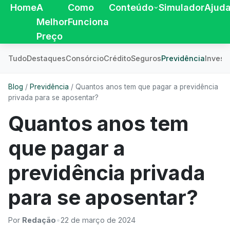
Home
A
Como
Conteúdo
Simulador
Ajud
Melhor
Funciona
Preço
Tudo
Destaques
Consórcio
Crédito
Seguros
Previdência
Invest
Blog
/
Previdência
/
Quantos anos tem que pagar a previdência
privada para se aposentar?
Quantos anos tem
que pagar a
previdência privada
para se aposentar?
Por
Redação
•
22 de março de 2024