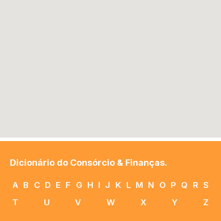
Dicionário do Consórcio & Finanças.
A
B
C
D
E
F
G
H
I
J
K
L
M
N
O
P
Q
R
S
T
U
V
W
X
Y
Z