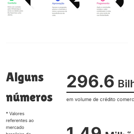
Alguns
296.6
Bil
números
em volume de crédito comerc
* Valores
referentes ao
1.49
mercado