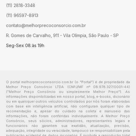
(11) 2818-3348
(11) 96597-8913
contato@melhorprecoconsorcio.com.br
R. Gomes de Carvalho, 911 - Vila Olímpia, São Paulo - SP
Seg-Sex 08 às 19h
O portal melhorprecoconsorcio.com.br (o "Portal") é de propriedade da
Melhor Preço Consórcio LTDA. (CNPJ/MF nº 08.978.327/0001-44)
("Melhor Preço Consórcio ou simplesmente Melhor Preço"). As
informações disponibilizadas em nosso portal, blog, e-books, dicionário
ou em quaisquer outros veículos controlados por nós foram elaboradas
com base em inteligência artificial, não configuram qualquer tipo de
recomendação e, apesar do cuidado na coleta e manuseio das
informações, não foram conferidas individualmente. A Melhor Preço
Consórcio, seus sócios, administradores, representantes legais e
funcionários não garantem sua exatidão, atualização, precisão,
adequação, integridade ou veracidade, tampouco se responsabilizam pela
publicação acidental de dados incorretos. É proibida a reprodução total