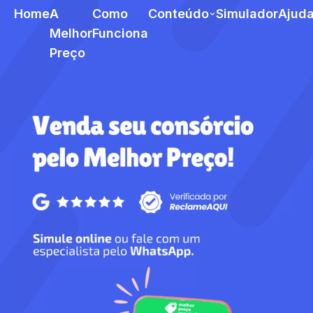
Home
A
Como
Conteúdo
Simulador
Ajud
Melhor
Funciona
Preço