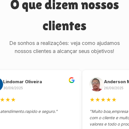
O que dizem nossos
clientes
De sonhos a realizações: veja como ajudamos
nossos clientes a alcançar seus objetivos!
domar Oliveira
Anderson Marin
9/2025
26/09/2025
★
★
★
★
★
★
mento.rapido e seguro."
"Muito boa,empresa séria
com o cliente e muito res
valores e todo o processo