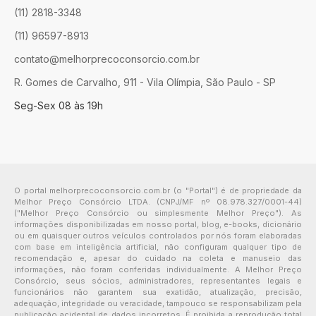
(11) 2818-3348
(11) 96597-8913
contato@melhorprecoconsorcio.com.br
R. Gomes de Carvalho, 911 - Vila Olímpia, São Paulo - SP
Seg-Sex 08 às 19h
O portal melhorprecoconsorcio.com.br (o "Portal") é de propriedade da
Melhor Preço Consórcio LTDA. (CNPJ/MF nº 08.978.327/0001-44)
("Melhor Preço Consórcio ou simplesmente Melhor Preço"). As
informações disponibilizadas em nosso portal, blog, e-books, dicionário
ou em quaisquer outros veículos controlados por nós foram elaboradas
com base em inteligência artificial, não configuram qualquer tipo de
recomendação e, apesar do cuidado na coleta e manuseio das
informações, não foram conferidas individualmente. A Melhor Preço
Consórcio, seus sócios, administradores, representantes legais e
funcionários não garantem sua exatidão, atualização, precisão,
adequação, integridade ou veracidade, tampouco se responsabilizam pela
publicação acidental de dados incorretos. É proibida a reprodução total