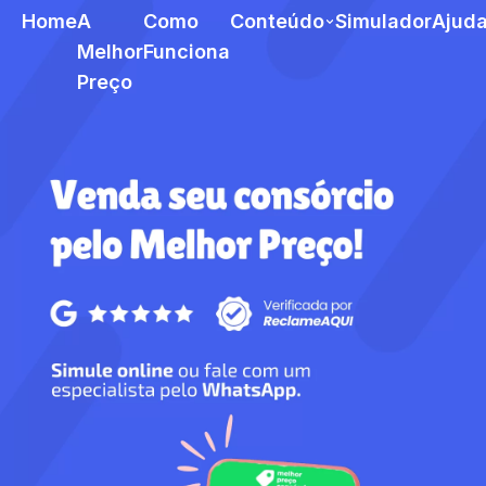
Home
A
Como
Conteúdo
Simulador
Ajud
Melhor
Funciona
Preço