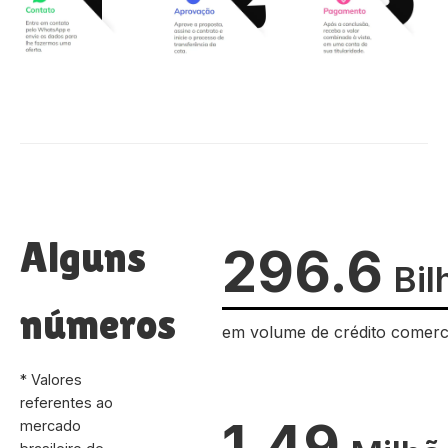
Alguns
296.6
Bil
números
em volume de crédito comerc
* Valores
referentes ao
1.49
mercado