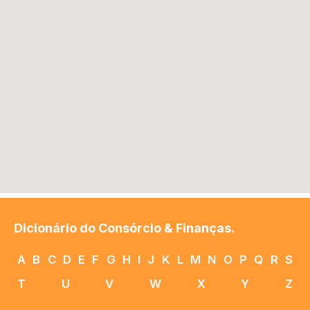
Dicionário do Consórcio & Finanças.
A
B
C
D
E
F
G
H
I
J
K
L
M
N
O
P
Q
R
S
T
U
V
W
X
Y
Z