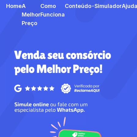
Home
A
Como
Conteúdo
Simulador
Ajud
Melhor
Funciona
Preço