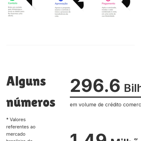
Alguns
296.6
Bil
números
em volume de crédito comerc
* Valores
referentes ao
1.49
mercado