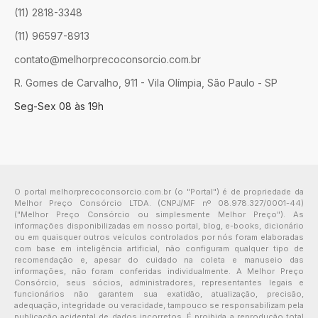
(11) 2818-3348
(11) 96597-8913
contato@melhorprecoconsorcio.com.br
R. Gomes de Carvalho, 911 - Vila Olímpia, São Paulo - SP
Seg-Sex 08 às 19h
O portal melhorprecoconsorcio.com.br (o "Portal") é de propriedade da
Melhor Preço Consórcio LTDA. (CNPJ/MF nº 08.978.327/0001-44)
("Melhor Preço Consórcio ou simplesmente Melhor Preço"). As
informações disponibilizadas em nosso portal, blog, e-books, dicionário
ou em quaisquer outros veículos controlados por nós foram elaboradas
com base em inteligência artificial, não configuram qualquer tipo de
recomendação e, apesar do cuidado na coleta e manuseio das
informações, não foram conferidas individualmente. A Melhor Preço
Consórcio, seus sócios, administradores, representantes legais e
funcionários não garantem sua exatidão, atualização, precisão,
adequação, integridade ou veracidade, tampouco se responsabilizam pela
publicação acidental de dados incorretos. É proibida a reprodução total