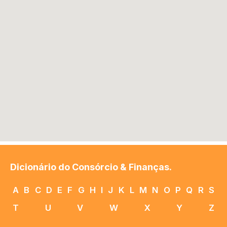
Dicionário do Consórcio & Finanças.
A
B
C
D
E
F
G
H
I
J
K
L
M
N
O
P
Q
R
S
T
U
V
W
X
Y
Z