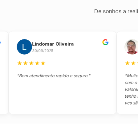
De sonhos a real
Lindomar Oliveira
And
30/09/2025
26/0
★
★
★
★
★
★
★
★
★
"Bom atendimento.rapido e seguro."
"Muito boa,
com o clien
valores e t
tenho a agr
vcs são sens