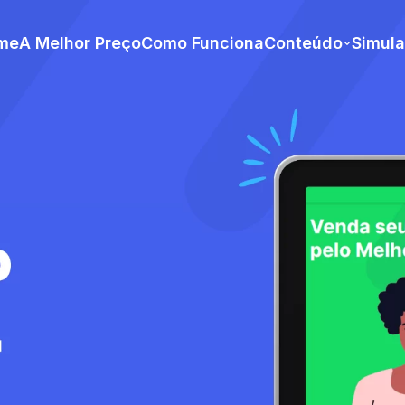
me
A Melhor Preço
Como Funciona
Conteúdo
Simul