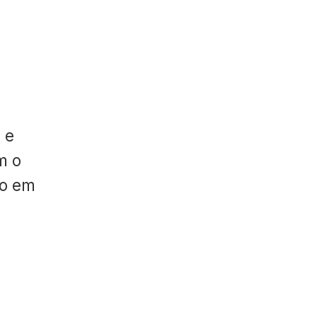
 e
m o
do em