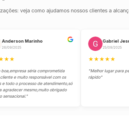
izações: veja como ajudamos nossos clientes a alcança
erson Marinho
Gabriel Jesus
9/2025
25/09/2025
★
★
★
★
★
★
empresa séria comprometida
"Melhor lugar para pegar s
te e muito responsável com os
rápido"
odo o processo de atendimento,só
adecer mesmo,muito obrigado
acional."