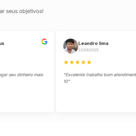
r seus objetivos!
Leandro lima
22/09/2025
★
★
★
★
★
eu dinheiro mais
"Excelente trabalho bom atendimento not
10"