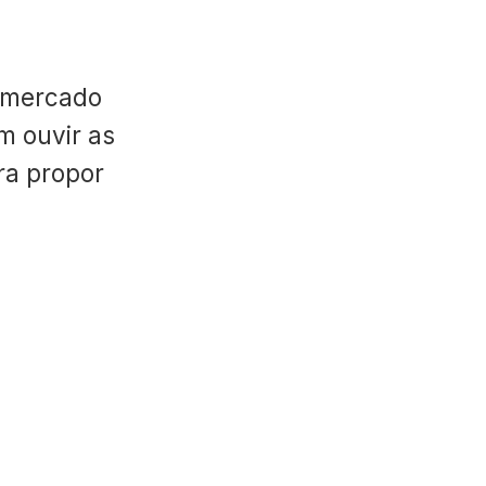
 mercado
m ouvir as
ara propor