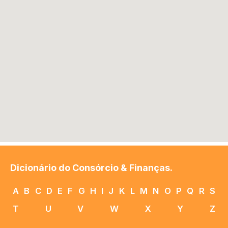
Dicionário do Consórcio & Finanças.
A
B
C
D
E
F
G
H
I
J
K
L
M
N
O
P
Q
R
S
T
U
V
W
X
Y
Z