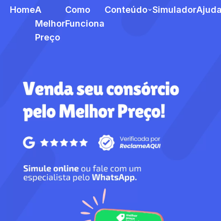
Home
A
Como
Conteúdo
Simulador
Ajud
Melhor
Funciona
Preço