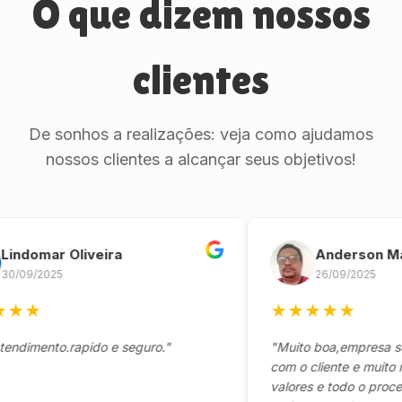
O que dizem nossos
clientes
De sonhos a realizações: veja como ajudamos
nossos clientes a alcançar seus objetivos!
domar Oliveira
Anderson Marin
9/2025
26/09/2025
★
★
★
★
★
★
mento.rapido e seguro."
"Muito boa,empresa séria
com o cliente e muito resp
valores e todo o processo