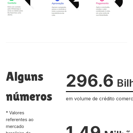
Alguns
296.6
Bil
números
em volume de crédito comerc
* Valores
referentes ao
1.49
mercado