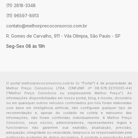
(11) 2818-3348
(11) 96597-8913
contato@melhorprecoconsorcio.com.br
R. Gomes de Carvalho, 911 - Vila Olímpia, São Paulo - SP
Seg-Sex 08 às 19h
O portal melhorprecoconsorcio.com.br (o "Portal") é de propriedade da
Melhor Preço Consórcio LTDA. (CNPJ/MF nº 08.978.327/0001-44)
("Melhor Preço Consórcio ou simplesmente Melhor Preço"). As
informações disponibilizadas em nosso portal, blog, e-books, dicionário
ou em quaisquer outros veículos controlados por nós foram elaboradas
com base em inteligência artificial, não configuram qualquer tipo de
recomendação e, apesar do cuidado na coleta e manuseio das
informações, não foram conferidas individualmente. A Melhor Preço
Consórcio, seus sócios, administradores, representantes legais e
funcionários não garantem sua exatidão, atualização, precisão,
adequação, integridade ou veracidade, tampouco se responsabilizam pela
publicação acidental de dados incorretos. É proibida a reprodução total