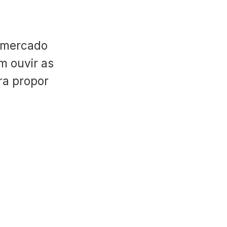
 mercado
m ouvir as
ara propor