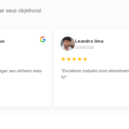
r seus objetivos!
Leandro lima
22/09/2025
★
★
★
★
★
eu dinheiro mais
"Excelente trabalho bom atendimento not
10"