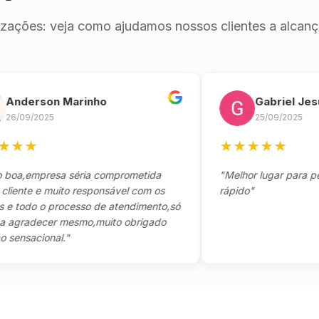
izações: veja como ajudamos nossos clientes a alcança
erson Marinho
Gabriel Jesus
9/2025
25/09/2025
★
★
★
★
★
★
,empresa séria comprometida
"Melhor lugar para pegar s
te e muito responsável com os
rápido"
odo o processo de atendimento,só
radecer mesmo,muito obrigado
sacional."