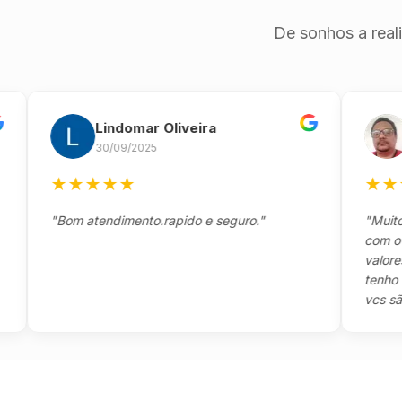
De sonhos a real
Lindomar Oliveira
And
30/09/2025
26/0
★
★
★
★
★
★
★
★
★
"Bom atendimento.rapido e seguro."
"Muito boa
com o clien
valores e t
tenho a ag
vcs são sen