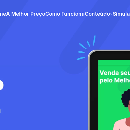
me
A Melhor Preço
Como Funciona
Conteúdo
Simul