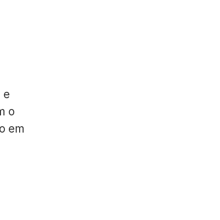
 e
m o
do em